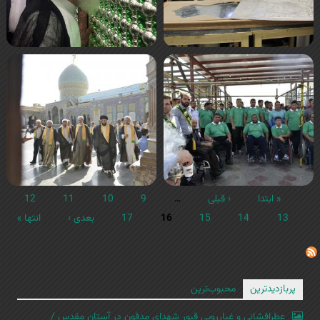
« ابتدا
‹ قبلی
…
9
10
11
12
13
14
15
16
17
بعدی ›
انتها »
پربازدیدترین
محبوب‌ترین
عطرافشانی و غبارروبی قبور شهدای مدفون در آستان مقدس /