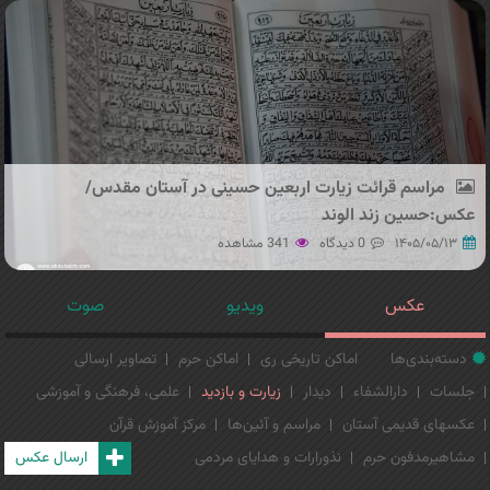
مراسم قرائت زیارت اربعین حسینی در آستان مقدس/
عکس:حسین زند الوند
۱۴۰۵/۰۵/۱۳
0 دیدگاه
341 مشاهده
عکس
ویدیو
صوت
دسته‌بندی‌ها
اماکن تاریخی ری
اماکن حرم
تصاویر ارسالی
جلسات
دارالشفاء
دیدار
زیارت و بازدید
علمی، فرهنگی و آموزشی
عکسهای قدیمی آستان
مراسم و آئین‌ها
مرکز آموزش قرآن
مشاهیرمدفون حرم
نذورارات و هدایای مردمی
ارسال عکس