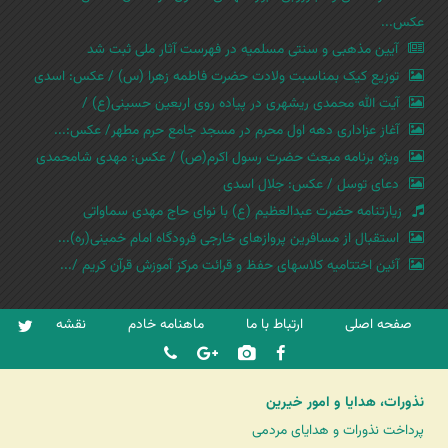
عکس...
آیین مذهبی و سنتی مسلمیه در فهرست آثار ملی ثبت شد
توزیع کیک بمناسبت ولادت حضرت فاطمه زهرا (س) / عکس: اسدی
آیت الله محمدی ریشهری در پیاده روی اربعین حسینی(ع) /
آغاز عزاداری دهه اول محرم در مسجد جامع حرم مطهر/ عکس:...
ویژه برنامه مبعث حضرت رسول اکرم(ص) / عکس: مهدی شامحمدی
دعای توسل / عکس: جلال اسدی
زیارتنامه حضرت عبدالعظیم (ع) با نوای حاج مهدی سماواتی
استقبال از مسافرین پروازهای خارجی فرودگاه امام خمینی(ره)...
آئین اختتامیه کلاسهای حفظ و قرائت مرکز آموزش قرآن کریم /...
صفحه اصلی
ارتباط با ما
ماهنامه خادم
نقشه
نذورات، هدایا و امور خیرین
پرداخت نذورات و هدایای مردمی