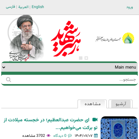
Jump to navigation
فارسی
ورود
English
العربية
جستجو
فرم
جستجو
آرشیو
مشاهده
(لبه فعال)
تب‌های
اولیه
ای حضرت عبدالعظیم؛ در خجسته میلادت از
تو برکت می‌خواهیم...
۱۴۰۴/۰۷/۰۷
0 دیدگاه
3702 مشاهده