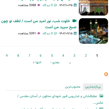
۱۴۰۲/۱۰/۲۵
0 دیدگاه
5388 مشاهده
خلوت شب، نور امید من است / لطف تو چون
صبح سپید من است
۱۴۰۲/۰۹/۱۵
0 دیدگاه
5391 مشاهده
صفحه‌ها
9
8
7
6
5
4
3
2
1
…
بعدی ›
انتها »
پربازدیدترین
محبوب‌ترین
عطرافشانی و غبارروبی قبور شهدای مدفون در آستان مقدس /
عکس...