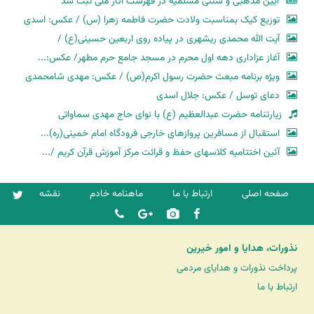
آیین مذهبی و سنتی مسلمیه در فهرست آثار ملی ثبت شد
توزیع کیک بمناسبت ولادت حضرت فاطمه زهرا (س) / عکس: اسدی
آیت الله محمدی ریشهری در پیاده روی اربعین حسینی(ع) /
آغاز عزاداری دهه اول محرم در مسجد جامع حرم مطهر/ عکس:...
ویژه برنامه مبعث حضرت رسول اکرم(ص) / عکس: مهدی شامحمدی
دعای توسل / عکس: جلال اسدی
زیارتنامه حضرت عبدالعظیم (ع) با نوای حاج مهدی سماواتی
استقبال از مسافرین پروازهای خارجی فرودگاه امام خمینی(ره)...
آئین اختتامیه کلاسهای حفظ و قرائت مرکز آموزش قرآن کریم /...
صفحه اصلی
ارتباط با ما
ماهنامه خادم
نقشه
نذورات، هدایا و امور خیرین
پرداخت نذورات و هدایای مردمی
ارتباط با ما