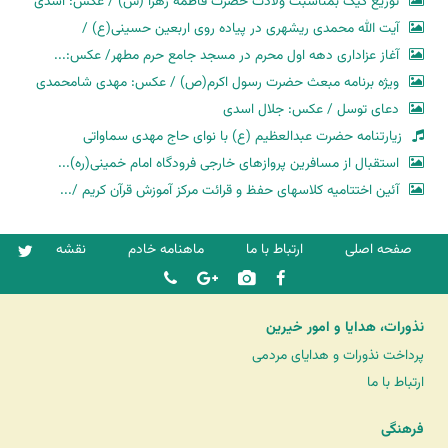
توزیع کیک بمناسبت ولادت حضرت فاطمه زهرا (س) / عکس: اسدی
آیت الله محمدی ریشهری در پیاده روی اربعین حسینی(ع) /
آغاز عزاداری دهه اول محرم در مسجد جامع حرم مطهر/ عکس:...
ویژه برنامه مبعث حضرت رسول اکرم(ص) / عکس: مهدی شامحمدی
دعای توسل / عکس: جلال اسدی
زیارتنامه حضرت عبدالعظیم (ع) با نوای حاج مهدی سماواتی
استقبال از مسافرین پروازهای خارجی فرودگاه امام خمینی(ره)...
آئین اختتامیه کلاسهای حفظ و قرائت مرکز آموزش قرآن کریم /...
صفحه اصلی
ارتباط با ما
ماهنامه خادم
نقشه
نذورات، هدایا و امور خیرین
پرداخت نذورات و هدایای مردمی
ارتباط با ما
فرهنگی