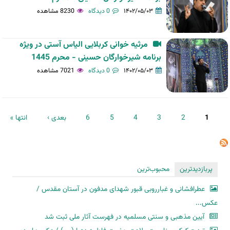
۱۴۰۲/۰۵/۰۳
0 دیدگاه
8230 مشاهده
مرثیه خوانی کربلایی الیاس آستی در ویژه
برنامه شیرخوارگان حسینی - محرم 1445
۱۴۰۲/۰۵/۰۳
0 دیدگاه
7021 مشاهده
صفحه‌ها
1
2
3
4
5
6
بعدی ›
انتها »
پربازدیدترین
محبوب‌ترین
عطرافشانی و غبارروبی قبور شهدای مدفون در آستان مقدس /
عکس...
آیین مذهبی و سنتی مسلمیه در فهرست آثار ملی ثبت شد