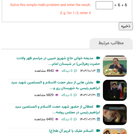
6 + 6 =
Solve this simple math problem and enter the result.
E.g. for 1+3, enter 4.
مطالب مرتبط
مدیحه خوانی حاج شهروز حبیبی در مراسم ظهر ولادت
حضرت زهرا(س) در شبستان امام...
۱۴۰۳/۱۰/۰۳
0 دیدگاه
4942 مشاهده
بخش هایی از سفر حجت الاسلام و المسلمین شهید سید
ابراهیم رئیسی به شهرستان ری و...
۱۴۰۳/۰۲/۳۱
0 دیدگاه
6829 مشاهده
لحظاتی از حضور شهید حجت الاسلام و المسلمین سید
ابراهیم رئیسی در مجلس روضه...
۱۴۰۳/۰۲/۳۱
0 دیدگاه
6492 مشاهده
السلام علیک یا کریم آل طه(ع)