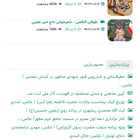
۱۴۰۳/۰۱/۰۶
0 دیدگاه
6636 مشاهده
طوفان الاقصی - شعرخوانی حاج امیر نعیمی
۱۴۰۲/۰۷/۱۷
0 دیدگاه
7456 مشاهده
پربازدیدترین
محبوب‌ترین
عطرافشانی و غبارروبی قبور شهدای مدفون در آستان مقدس /
عکس...
آیین مذهبی و سنتی مسلمیه در فهرست آثار ملی ثبت شد
توزیع کیک بمناسبت ولادت حضرت فاطمه زهرا (س) / عکس: اسدی
آیت الله محمدی ریشهری در پیاده روی اربعین حسینی(ع) /
آغاز عزاداری دهه اول محرم در مسجد جامع حرم مطهر/ عکس:...
ویژه برنامه مبعث حضرت رسول اکرم(ص) / عکس: مهدی شامحمدی
دعای توسل / عکس: جلال اسدی