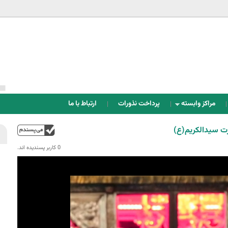
Jump to navigation
مراکز وابسته
پرداخت نذورات
ارتباط با ما
ت سیدالکریم(ع)
بالا
0 کاربر پسندیده اند.‎