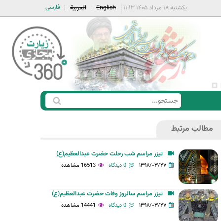
فارسی
یکشنبه ۱۸ مرداد ۱۴۰۵ ۱۱:۱۳
English
العربية
ج
ف
س
ر
ت
مطالب مرتبط
م
ج
ج
و
تیزر مراسم شب رحلت حضرت عبدالعظیم(ع)
س
۱۳۹۸/۰۳/۲۷
0 دیدگاه
16513 مشاهده
ت
ج
تیزر مراسم سالروز وفات حضرت عبدالعظیم(ع)
و
۱۳۹۸/۰۳/۲۷
0 دیدگاه
14441 مشاهده