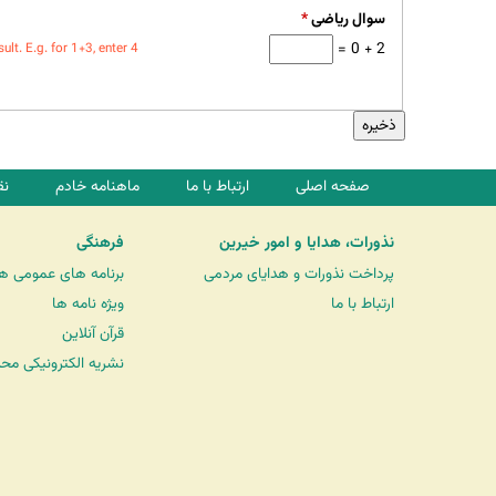
سوال ریاضی
*
2 + 0 =
t. E.g. for 1+3, enter 4.
صفحه اصلی
ارتباط با ما
ماهنامه خادم
نق
نذورات، هدایا و امور خیرین
فرهنگی
پرداخت نذورات و هدایای مردمی
برنامه های عمومی ه
ارتباط با ما
ویژه نامه ها
قرآن آنلاین
نشریه الکترونیکی مح