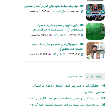
تيزر ويژه برنامه های‌ لیالی قدر در آستان مقدس
۱۳۹۸/۰۳/۰۲
0 دیدگاه
11585 مشاهده
آئین غبارروبی مضجع شریف حضرت
عبدالعظیم (ع) - منتشر شده از خبرگزاری مهر
۱۳۹۷/۱۱/۱۴
0 دیدگاه
13648 مشاهده
شعرخوانی آقای صابر خراسانی - شب ولادت
حضرت عبدالعظیم(ع)
۱۳۹۷/۱۰/۰۳
0 دیدگاه
21963 مشاهده
پربازدیدترین
محبوب‌ترین
عطرافشانی و غبارروبی قبور شهدای مدفون در آستان
مقدس / عکس...
آیین مذهبی و سنتی مسلمیه در فهرست آثار ملی ثبت شد
توزیع کیک بمناسبت ولادت حضرت فاطمه زهرا (س) /