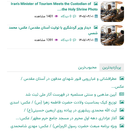
Iran's Minister of Tourism Meets the Custodian of
the Holy Shrine Photo:...
۱۴۰۵/۰۴/۰۱
0 دیدگاه
1401 مشاهده
دیدار وزیر گردشگری با تولیت آستان مقدس/ عکس: محمد
شمس
۱۴۰۵/۰۴/۰۱
0 دیدگاه
1391 مشاهده
پربازدیدترین
محبوب‌ترین
عطرافشانی و غبارروبی قبور شهدای مدفون در آستان مقدس /
عکس...
آیین مذهبی و سنتی مسلمیه در فهرست آثار ملی ثبت شد
توزیع کیک بمناسبت ولادت حضرت فاطمه زهرا (س) / عکس: اسدی
آیت الله محمدی ریشهری در پیاده روی اربعین حسینی(ع) /
آغاز عزاداری دهه اول محرم در مسجد جامع حرم مطهر/ عکس:...
ویژه برنامه مبعث حضرت رسول اکرم(ص) / عکس: مهدی شامحمدی