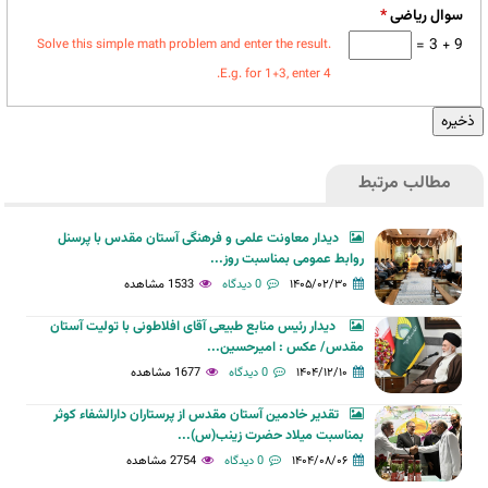
سوال ریاضی
*
9 + 3 =
Solve this simple math problem and enter the result.
E.g. for 1+3, enter 4.
مطالب مرتبط
دیدار معاونت علمی و فرهنگی آستان مقدس با پرسنل
روابط عمومی بمناسبت روز...
۱۴۰۵/۰۲/۳۰
0 دیدگاه
1533 مشاهده
دیدار رئیس منابع طبیعی آقای افلاطونی با تولیت آستان
مقدس/ عکس : امیرحسین...
۱۴۰۴/۱۲/۱۰
0 دیدگاه
1677 مشاهده
تقدیر خادمین آستان مقدس از پرستاران دارالشفاء کوثر
بمناسبت میلاد حضرت زینب(س)...
۱۴۰۴/۰۸/۰۶
0 دیدگاه
2754 مشاهده