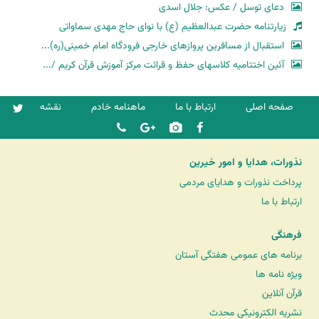
دعای توسل / عکس: جلال اسدی
زیارتنامه حضرت عبدالعظیم (ع) با نوای حاج مهدی سماواتی
استقبال از مسافرین پروازهای خارجی فرودگاه امام خمینی(ره)...
آئین اختتامیه کلاسهای حفظ و قرائت مرکز آموزش قرآن کریم /...
صفحه اصلی
ارتباط با ما
ماهنامه خادم
نقشه
نذورات، هدایا و امور خیرین
پرداخت نذورات و هدایای مردمی
ارتباط با ما
فرهنگی
برنامه های عمومی هفتگی آستان
ویژه نامه ها
قرآن آنلاین
نشریه الکترونیکی محدث