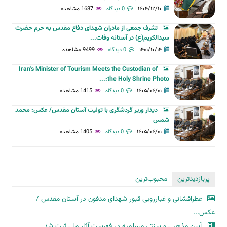
۱۴۰۴/۱۲/۱۰
0 دیدگاه
1687 مشاهده
تشرف جمعی از مادران شهدای دفاع مقدس به حرم حضرت
سیدالکریم(ع) در آستانه وفات...
۱۴۰۱/۱۰/۱۴
0 دیدگاه
9499 مشاهده
Iran's Minister of Tourism Meets the Custodian of
the Holy Shrine Photo:...
۱۴۰۵/۰۴/۰۱
0 دیدگاه
1415 مشاهده
دیدار وزیر گردشگری با تولیت آستان مقدس/ عکس: محمد
شمس
۱۴۰۵/۰۴/۰۱
0 دیدگاه
1405 مشاهده
پربازدیدترین
محبوب‌ترین
عطرافشانی و غبارروبی قبور شهدای مدفون در آستان مقدس /
عکس...
آیین مذهبی و سنتی مسلمیه در فهرست آثار ملی ثبت شد