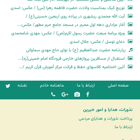
توزیع کیک بمناسبت ولادت حضرت فاطمه زهرا (س) / عکس: اسدی
آیت الله محمدی ریشهری در پیاده روی اربعین حسینی(ع) /
آغاز عزاداری دهه اول محرم در مسجد جامع حرم مطهر/ عکس:...
ویژه برنامه مبعث حضرت رسول اکرم(ص) / عکس: مهدی شامحمدی
دعای توسل / عکس: جلال اسدی
زیارتنامه حضرت عبدالعظیم (ع) با نوای حاج مهدی سماواتی
استقبال از مسافرین پروازهای خارجی فرودگاه امام خمینی(ره)...
آئین اختتامیه کلاسهای حفظ و قرائت مرکز آموزش قرآن کریم /...
صفحه اصلی
ارتباط با ما
ماهنامه خادم
نقشه
نذورات، هدایا و امور خیرین
پرداخت نذورات و هدایای مردمی
ارتباط با ما