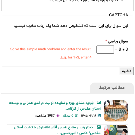
خطوط و پاراگراف‌ها بطور خودکار اعمال می‌شوند.
CAPTCHA
این سوال برای این است که تشخیص دهد شما یک ربات مخرب نیستید!
سوال ریاضی
*
3 + 8 =
Solve this simple math problem and enter the result.
E.g. for 1+3, enter 4.
مطالب مرتبط
بازدید مشاور ویژه و نماینده تولیت در امور عمرانی و توسعه
آستان مقدس از کارگاه...
۱۴۰۵/۰۳/۱۹
0 دیدگاه
3987 مشاهده
دیدار رئیس منابع طبیعی آقای افلاطونی با تولیت آستان
مقدس/ عکس : امیرحسین...