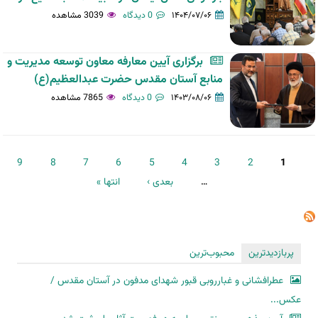
۱۴۰۴/۰۷/۰۶
0 دیدگاه
3039 مشاهده
برگزاری آیین معارفه معاون توسعه مدیریت و
منابع آستان‌ مقدس‌ حضرت‌ عبدالعظیم(ع)
۱۴۰۳/۰۸/۰۶
0 دیدگاه
7865 مشاهده
صفحه‌ها
9
8
7
6
5
4
3
2
1
…
بعدی ›
انتها »
پربازدیدترین
محبوب‌ترین
عطرافشانی و غبارروبی قبور شهدای مدفون در آستان مقدس /
عکس...