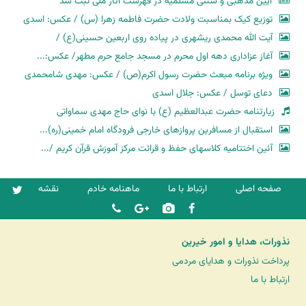
آیین مذهبی و سنتی مسلمیه در فهرست آثار ملی ثبت شد
توزیع کیک بمناسبت ولادت حضرت فاطمه زهرا (س) / عکس: اسدی
آیت الله محمدی ریشهری در پیاده روی اربعین حسینی(ع) /
آغاز عزاداری دهه اول محرم در مسجد جامع حرم مطهر/ عکس:...
ویژه برنامه مبعث حضرت رسول اکرم(ص) / عکس: مهدی شامحمدی
دعای توسل / عکس: جلال اسدی
زیارتنامه حضرت عبدالعظیم (ع) با نوای حاج مهدی سماواتی
استقبال از مسافرین پروازهای خارجی فرودگاه امام خمینی(ره)...
آئین اختتامیه کلاسهای حفظ و قرائت مرکز آموزش قرآن کریم /...
صفحه اصلی
ارتباط با ما
ماهنامه خادم
نقشه
نذورات، هدایا و امور خیرین
پرداخت نذورات و هدایای مردمی
ارتباط با ما