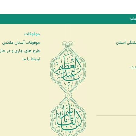
شه
موقوفات
فتگی آستان
موقوفات آستان مقدّس
طرح های جاری و در حال 
ارتباط با ما
دث