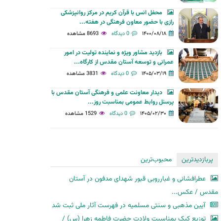
محفل انس با قرآن کریم در مرکز روانپزشکی
رازی با حضور معاون فرهنگی در هفته...
۱۴۰۰/۰۸/۱۸
0 دیدگاه
8693 مشاهده
بازدید مشاور ویژه و نماینده تولیت در امور
عمرانی و توسعه آستان مقدس از کارگاه...
۱۴۰۵/۰۳/۱۹
0 دیدگاه
3831 مشاهده
دیدار معاونت علمی و فرهنگی آستان مقدس با
پرسنل روابط عمومی بمناسبت روز...
۱۴۰۵/۰۲/۳۰
0 دیدگاه
1529 مشاهده
پربازدیدترین
محبوب‌ترین
عطرافشانی و غبارروبی قبور شهدای مدفون در آستان
مقدس / عکس...
آیین مذهبی و سنتی مسلمیه در فهرست آثار ملی ثبت شد
توزیع کیک بمناسبت ولادت حضرت فاطمه زهرا (س) /