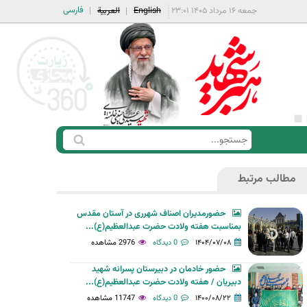
فارسی
جمعه ۱۶ مرداد ۱۴۰۵ ۲۳:۰۱
English
العربية
ج
ف
س
ر
ت
مطالب مرتبط
م
ج
ج
و
حضورمدیران اصناف شهرری در آستان مقدس
س
بمناسبت هفته ولادت حضرت عبدالعظیم(ع)...
ت
۱۴۰۴/۰۷/۰۸
0 دیدگاه
2976 مشاهده
ج
حضور خادمان در دبیرستان پسرانه شهید
و
دبیریان / هفته ولادت حضرت عبدالعظیم(ع)...
۱۴۰۰/۰۸/۲۲
0 دیدگاه
11747 مشاهده