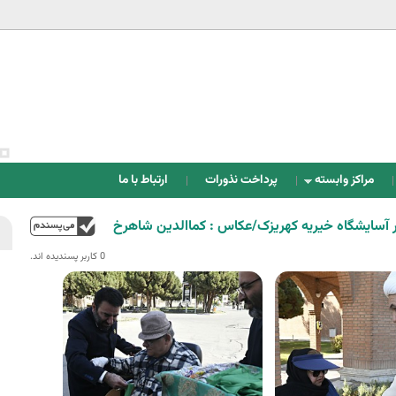
Jump to navigation
مراکز وابسته
پرداخت نذورات
ارتباط با ما
سایشگاه خیریه کهریزک/عکاس : کماالدین شاهرخ
بالا
0 کاربر پسندیده اند.‎