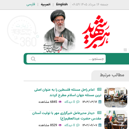
فارسی
جمعه ۱۶ مرداد ۱۴۰۵ ۰۶:۵۹
English
العربية
ج
ف
س
ر
ت
مطالب مرتبط
م
ج
ج
و
امام راحل مسئله فلسطین را به عنوان اصلی
س
ترین مسئله جهان اسلام مطرح کردند
ت
۱۴۰۳/۰۳/۱۶
0 دیدگاه
6845 مشاهده
ج
دیدار مدیرعامل خبرگزاری مهر با تولیت آستان
و
مقدس حضرت عبدالعظیم(ع)
۱۴۰۲/۰۶/۰۷
0 دیدگاه
8529 مشاهده