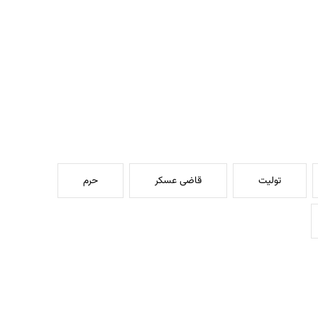
تولیت
قاضی عسکر
حرم