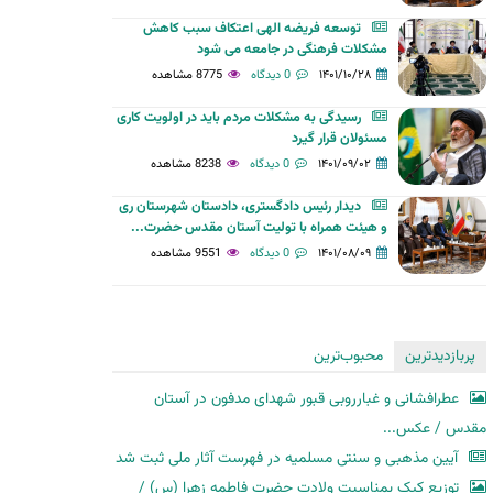
توسعه فریضه الهی اعتکاف سبب کاهش
مشکلات فرهنگی در جامعه می شود
۱۴۰۱/۱۰/۲۸
0 دیدگاه
8775 مشاهده
رسیدگی به مشکلات مردم باید در اولویت کاری
مسئولان قرار گیرد
۱۴۰۱/۰۹/۰۲
0 دیدگاه
8238 مشاهده
دیدار رئیس دادگستری، دادستان شهرستان ری
و هیئت همراه با تولیت آستان مقدس حضرت...
۱۴۰۱/۰۸/۰۹
0 دیدگاه
9551 مشاهده
پربازدیدترین
محبوب‌ترین
عطرافشانی و غبارروبی قبور شهدای مدفون در آستان
مقدس / عکس...
آیین مذهبی و سنتی مسلمیه در فهرست آثار ملی ثبت شد
توزیع کیک بمناسبت ولادت حضرت فاطمه زهرا (س) /