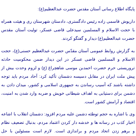
پایگاه اطلاع رسانی آستان مقدس حضرت عبدالعظیم(ع):
داریوش قاسمی زاده رئیس دادگستری، دادستان شهرستان ری و هیئت همراه
با حجت الاسلام و المسلمین سیدعلی قاضی عسکر، تولیت آستان مقدس
حضرت عبدالعظیم(ع) دیدار و گفتگو کردند.
به گزارش روابط عمومی آستان مقدّس حضرت عبدالعظیم حسنی(ع)، حجت
الاسلام و المسلمین قاضی عسکر در این دیدار ضمن محکومیت حادثه
تروریستی حرم حضرت احمدبن موسی شاهچراغ (ع) و لزوم وحدت بیش از
پیش ملت ایران در مقابل دسیسه دشمنان تأکید کرد: آحاد مردم باید توجه
داشته باشند که آسیب رساندن به جمهوری اسلامی و کشور، میدان دادن به
دشمن برای دستیابی به اهداف شیطانی خویش و ضربه وارد شدن به امنیت،
اقتصاد و آرامش کشور است.
وی با اشاره به حجم توطئه دشمن علیه مردم افزود: دشمنان انقلاب با اشاعه
اخبار کذب در رسانه ها و خدشه دار کردن اعتماد مردم، بدنبال تضعیف نظام
و برهم زدن اتحاد مردم و براندازی است. لازم است مسئولین با حل