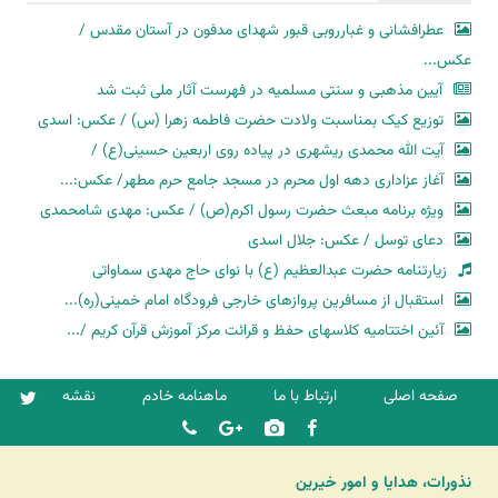
عطرافشانی و غبارروبی قبور شهدای مدفون در آستان مقدس /
عکس...
آیین مذهبی و سنتی مسلمیه در فهرست آثار ملی ثبت شد
توزیع کیک بمناسبت ولادت حضرت فاطمه زهرا (س) / عکس: اسدی
آیت الله محمدی ریشهری در پیاده روی اربعین حسینی(ع) /
آغاز عزاداری دهه اول محرم در مسجد جامع حرم مطهر/ عکس:...
ویژه برنامه مبعث حضرت رسول اکرم(ص) / عکس: مهدی شامحمدی
دعای توسل / عکس: جلال اسدی
زیارتنامه حضرت عبدالعظیم (ع) با نوای حاج مهدی سماواتی
استقبال از مسافرین پروازهای خارجی فرودگاه امام خمینی(ره)...
آئین اختتامیه کلاسهای حفظ و قرائت مرکز آموزش قرآن کریم /...
صفحه اصلی
ارتباط با ما
ماهنامه خادم
نقشه
نذورات، هدایا و امور خیرین