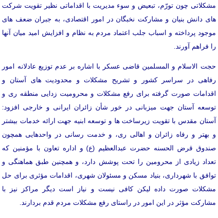
مشکلاتی چون تورّم، تبعیض و سوء مدیریت با اقداماتی نظیر تقویت شرکت
های دانش بنیان و مشارکت نخبگان در امور اقتصادی، به جبران ضعف های
موجود پرداخته و اسباب جلب اعتماد مردم به نظام و افزایش امید میان آنها
را فراهم آورند.
حجت الاسلام و المسلمین قاضی عسکر با اشاره بر عدم توزیع عادلانه امور
رفاهی در سراسر کشور و تشریح مشکلات و محدودیت های آستان و
اقدامات صورت گرفته برای رفع مشکلات و محرومیت زدایی منطقه ری و
توسعه آستان جهت میزبانی در خور شأن زائران ایرانی و خارجی افزود:
آستان مقدس با تقویت زیرساخت ها و توسعه ابنیه جهت ارائه خدمات بیشتر
و بهتر و رفاه زائران و اهالی ری، و خدمت رسانی در واحدهایی همچون
صندوق قرض الحسنه حضرت عبدالعظیم (ع) و اداره تعاون با مؤمنین که
تعداد زیادی از محرومین را تحت پوشش دارد، و همچنین طبق هماهنگی و
توافق با شهرداری، بنیاد مسکن و مسئولان شهری، اقدامات مؤثری برای حل
مشکلات صورت داده لیکن کافی نیست و نیاز است دیگر مراکز نیز با
مشارکت مؤثر در این امور در راستای رفع مشکلات مردم قدم بردارند.