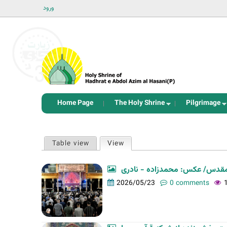
ورود
Home Page
The Holy Shrine
Pilgrimage
P
Table view
View
(active tab)
r
i
مقدس/ عکس: محمدزاده - نادری
m
2026/05/23
0 comments
a
r
y