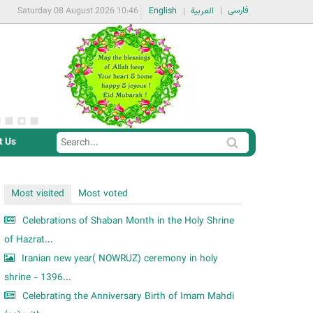
فارسی
Saturday 08 August 2026 10:46
English
العربية
t Us
S
S
e
e
a
a
Most visited
Most voted
r
r
c
Celebrations of Shaban Month in the Holy Shrine
c
h
of Hazrat...
h
Iranian new year( NOWRUZ) ceremony in holy
f
shrine - 1396...
o
Celebrating the Anniversary Birth of Imam Mahdi
r