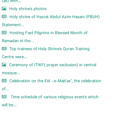
m
(as) with...
Holy shrine's photos
Holy shrine of Hazrat Abdul Azim Hasani (PBUH)
Statement...
Hosting Fast Pilgrims in Blessed Month of
Ramadan in the...
Top trainees of Holy Shrine's Quran Training
Centre were...
Ceremony of ITIKF( prayer seclusion) in central
mosque...
Celebration on the Eid –e-Mab'as", the celebration
of...
Time schedule of various religious events which
will be...