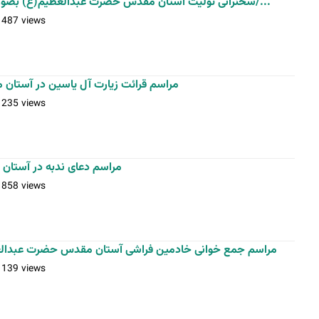
سخنرانی تولیت آستان مقدس حضرت عبدالعظیم(ع) بصورت پخش زنده از شبکه قرآن سیما/...
1487 views
مراسم قرائت زیارت آل یاسین در آست
1235 views
مراسم دعای ندبه در آستا
1858 views
مراسم جمع خوانی خادمین فراشی آستان مقدس حضرت عبد
1139 views