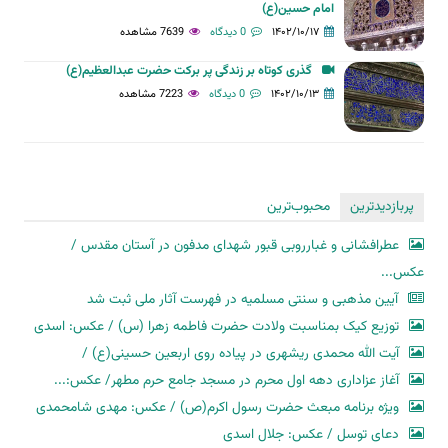
امام حسین(ع)
۱۴۰۲/۱۰/۱۷
0 دیدگاه
7639 مشاهده
گذری کوتاه بر زندگی پر برکت حضرت عبدالعظیم(ع)
۱۴۰۲/۱۰/۱۳
0 دیدگاه
7223 مشاهده
پربازدیدترین
محبوب‌ترین
عطرافشانی و غبارروبی قبور شهدای مدفون در آستان مقدس /
عکس...
آیین مذهبی و سنتی مسلمیه در فهرست آثار ملی ثبت شد
توزیع کیک بمناسبت ولادت حضرت فاطمه زهرا (س) / عکس: اسدی
آیت الله محمدی ریشهری در پیاده روی اربعین حسینی(ع) /
آغاز عزاداری دهه اول محرم در مسجد جامع حرم مطهر/ عکس:...
ویژه برنامه مبعث حضرت رسول اکرم(ص) / عکس: مهدی شامحمدی
دعای توسل / عکس: جلال اسدی