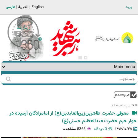
Jump to navigation
فارسی
ورود
English
العربية
جستجو
فرم
جستجو
بالا
0 کاربر پسندیده اند.‎
معرفی حضرت طاهر‌بن‌زین‌‌‌العابدین(ع) از امامزادگان آرمیده در
جوار حرم حضرت عبدالعظیم حسنی(ع)
۱۴۰۲/۱۰/۲۵
0 دیدگاه
5366 مشاهده