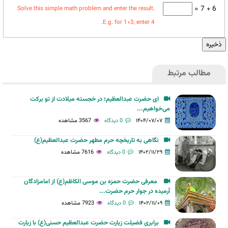
6 + 7 =
Solve this simple math problem and enter the result.
E.g. for 1+3, enter 4.
مطالب مرتبط
ای حضرت عبدالعظیم؛ در خجسته میلادت از تو برکت
می‌خواهیم...
۱۴۰۴/۰۷/۰۷
0 دیدگاه
3567 مشاهده
نگاهی به تاریخچه حرم مطهر حضرت عبدالعظیم(ع)
۱۴۰۲/۱۱/۲۹
0 دیدگاه
7616 مشاهده
معرفی حضرت حمزه بن موسی الکاظم(ع) از امامزادگان
آرمیده در جوار حرم حضرت...
۱۴۰۲/۱۱/۰۹
0 دیدگاه
7923 مشاهده
برابری فضیلت زیارت حضرت عبدالعظیم حسنی(ع) با زیارت