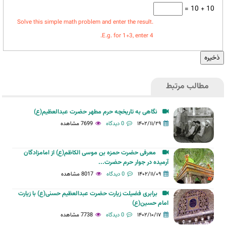
10 + 10 =
Solve this simple math problem and enter the result.
E.g. for 1+3, enter 4.
مطالب مرتبط
نگاهی به تاریخچه حرم مطهر حضرت عبدالعظیم(ع)
۱۴۰۲/۱۱/۲۹
0 دیدگاه
7699 مشاهده
معرفی حضرت حمزه بن موسی الکاظم(ع) از امامزادگان
آرمیده در جوار حرم حضرت...
۱۴۰۲/۱۱/۰۹
0 دیدگاه
8017 مشاهده
برابری فضیلت زیارت حضرت عبدالعظیم حسنی(ع) با زیارت
امام حسین(ع)
۱۴۰۲/۱۰/۱۷
0 دیدگاه
7738 مشاهده