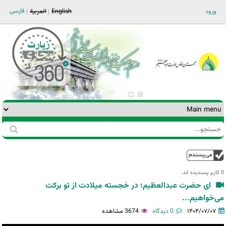
Jump to navigation
فارسی
ورود
English
العربية
جستجو
فرم
جستجو
بالا
0 کاربر پسندیده اند.‎
ای حضرت عبدالعظیم؛ در خجسته میلادت از تو برکت
می‌خواهیم...
۱۴۰۴/۰۷/۰۷
0 دیدگاه
3674 مشاهده