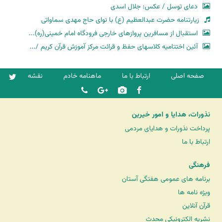
دعای توسل / عکس: جلال اسدی
زیارتنامه حضرت عبدالعظیم (ع) با نوای حاج مهدی سماواتی
استقبال از مسافرین پروازهای خارجی فرودگاه امام خمینی(ره)...
آئین اختتامیه کلاسهای حفظ و قرائت مرکز آموزش قرآن کریم /...
صفحه اصلی
ارتباط با ما
ماهنامه خادم
نقشه
نذورات، هدایا و امور خیرین
پرداخت نذورات و هدایای مردمی
ارتباط با ما
فرهنگی
برنامه های عمومی هفتگی آستان
ویژه نامه ها
قرآن آنلاین
نشریه الکترونیکی محدث