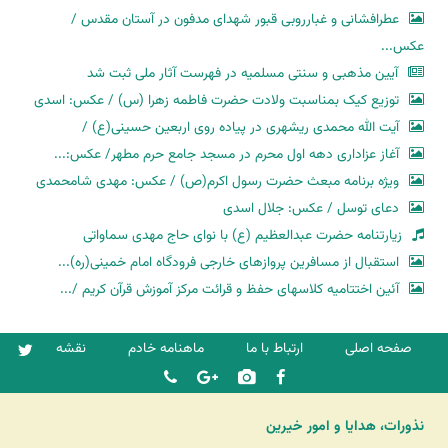
عطرافشانی و غبارروبی قبور شهدای مدفون در آستان مقدس /
عکس...
آیین مذهبی و سنتی مسلمیه در فهرست آثار ملی ثبت شد
توزیع کیک بمناسبت ولادت حضرت فاطمه زهرا (س) / عکس: اسدی
آیت الله محمدی ریشهری در پیاده روی اربعین حسینی(ع) /
آغاز عزاداری دهه اول محرم در مسجد جامع حرم مطهر/ عکس:...
ویژه برنامه مبعث حضرت رسول اکرم(ص) / عکس: مهدی شامحمدی
دعای توسل / عکس: جلال اسدی
زیارتنامه حضرت عبدالعظیم (ع) با نوای حاج مهدی سماواتی
استقبال از مسافرین پروازهای خارجی فرودگاه امام خمینی(ره)...
آئین اختتامیه کلاسهای حفظ و قرائت مرکز آموزش قرآن کریم /...
صفحه اصلی
ارتباط با ما
ماهنامه خادم
نقشه
نذورات، هدایا و امور خیرین