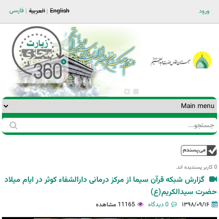
Jump to navigation
فارسی
ورود
English
العربية
جستجو
فرم
جستجو
بالا
0 کاربر پسندیده اند.‎
گزارش شبکه قرآن سیما از مرکز درمانی دارالشفاء کوثر در ایام میلاد
حضرت سیدالکریم(ع)
۱۳۹۸/۰۹/۱۶
0 دیدگاه
11165 مشاهده