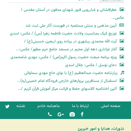
عطرافشانی و غبارروبی قبور شهدای مدفون در آستان مقدس /
عکس...
آیین مذهبی و سنتی مسلمیه در فهرست آثار ملی ثبت شد
توزیع کیک بمناسبت ولادت حضرت فاطمه زهرا (س) / عکس: اسدی
آیت الله محمدی ریشهری در پیاده روی اربعین حسینی(ع) /
آغاز عزاداری دهه اول محرم در مسجد جامع حرم مطهر/ عکس:...
ویژه برنامه مبعث حضرت رسول اکرم(ص) / عکس: مهدی شامحمدی
دعای توسل / عکس: جلال اسدی
زیارتنامه حضرت عبدالعظیم (ع) با نوای حاج مهدی سماواتی
استقبال از مسافرین پروازهای خارجی فرودگاه امام خمینی(ره)...
آئین اختتامیه کلاسهای حفظ و قرائت مرکز آموزش قرآن کریم /...
صفحه اصلی
ارتباط با ما
ماهنامه خادم
نقشه
نذورات، هدایا و امور خیرین