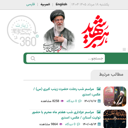
فارسی
یکشنبه ۱۸ مرداد ۱۴۰۵ ۱۴:۰۴
English
العربية
ج
ف
س
ر
ت
مطالب مرتبط
م
ج
ج
و
مراسم شب رحلت حضرت زینب کبری (س) /
س
عکس: اسدی
ت
۱۴۰۱/۱۱/۱۷
0 دیدگاه
8258 مشاهده
ج
مراسم عزاداری شب هفتم ماه محرم با حضور
و
تولیت آستان / عکس: اسدی
۱۴۰۱/۰۵/۱۴
0 دیدگاه
9864 مشاهده