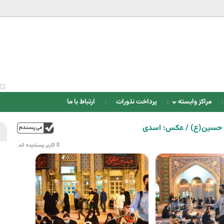
Jump to navigation
مراکز وابسته
پرداخت نذورات
ارتباط با ما
ام حسین(ع) / عکس: اسدی
بالا
0 کاربر پسندیده اند.‎