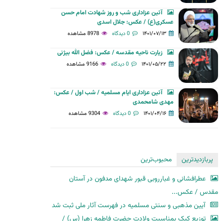
آئین عزاداری شب و روز شهادت امام حسن
عسکری(ع) / عکس: جلال اسدی
۱۴۰۱/۰۷/۱۳
0 دیدگاه
8978 مشاهده
زیارت ناحیه مقدسه / عکس: فضل الله بیژنی
۱۴۰۱/۰۵/۲۲
0 دیدگاه
9166 مشاهده
آئین عزاداری ایام مسلمیه / شب اول / عکس:
مهدی شامحمدی
۱۴۰۱/۰۴/۱۶
0 دیدگاه
9304 مشاهده
پربازدیدترین
محبوب‌ترین
عطرافشانی و غبارروبی قبور شهدای مدفون در آستان
مقدس / عکس...
آیین مذهبی و سنتی مسلمیه در فهرست آثار ملی ثبت شد
توزیع کیک بمناسبت ولادت حضرت فاطمه زهرا (س) /