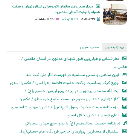
دیدار مدیرعامل سازمان اتوبوسرانی استان تهران و هیئت
همراه با تولیت آستان مقدس...
۱۴۰۱/۰۷/۲۶
0 دیدگاه
6799 مشاهده
پربازدیدترین
محبوب‌ترین
عطرافشانی و غبارروبی قبور شهدای مدفون در آستان مقدس /
عکس...
آیین مذهبی و سنتی مسلمیه در فهرست آثار ملی ثبت شد
توزیع کیک بمناسبت ولادت حضرت فاطمه زهرا (س) / عکس: اسدی
آیت الله محمدی ریشهری در پیاده روی اربعین حسینی(ع) /
آغاز عزاداری دهه اول محرم در مسجد جامع حرم مطهر/ عکس:...
ویژه برنامه مبعث حضرت رسول اکرم(ص) / عکس: مهدی شامحمدی
دعای توسل / عکس: جلال اسدی
زیارتنامه حضرت عبدالعظیم (ع) با نوای حاج مهدی سماواتی
استقبال از مسافرین پروازهای خارجی فرودگاه امام خمینی(ره)...