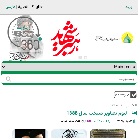
Jump to navigation
فارسی
ورود
English
العربية
جستجو
فرم
جستجو
بالا
0 کاربر پسندیده اند.‎
آلبوم تصاویر منتخب سال 1388
۱۳۹۵/۱۱/۰۲
0 دیدگاه
24060 مشاهده