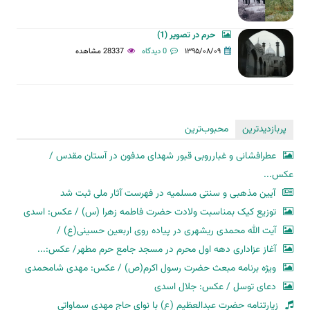
حرم در تصویر (1)
۱۳۹۵/۰۸/۰۹
0 دیدگاه
28337 مشاهده
پربازدیدترین
محبوب‌ترین
عطرافشانی و غبارروبی قبور شهدای مدفون در آستان مقدس /
عکس...
آیین مذهبی و سنتی مسلمیه در فهرست آثار ملی ثبت شد
توزیع کیک بمناسبت ولادت حضرت فاطمه زهرا (س) / عکس: اسدی
آیت الله محمدی ریشهری در پیاده روی اربعین حسینی(ع) /
آغاز عزاداری دهه اول محرم در مسجد جامع حرم مطهر/ عکس:...
ویژه برنامه مبعث حضرت رسول اکرم(ص) / عکس: مهدی شامحمدی
دعای توسل / عکس: جلال اسدی
زیارتنامه حضرت عبدالعظیم (ع) با نوای حاج مهدی سماواتی