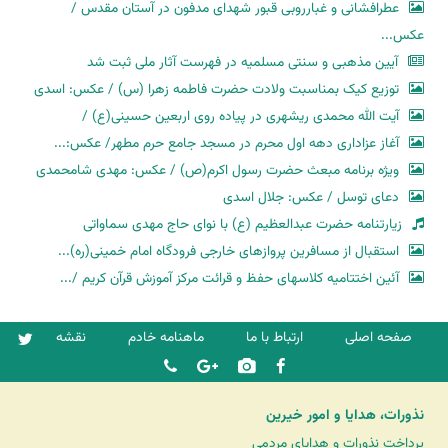
عطرافشانی و غبارروبی قبور شهدای مدفون در آستان مقدس /
عکس...
آیین مذهبی و سنتی مسلمیه در فهرست آثار ملی ثبت شد
توزیع کیک بمناسبت ولادت حضرت فاطمه زهرا (س) / عکس: اسدی
آیت الله محمدی ریشهری در پیاده روی اربعین حسینی(ع) /
آغاز عزاداری دهه اول محرم در مسجد جامع حرم مطهر/ عکس:...
ویژه برنامه مبعث حضرت رسول اکرم(ص) / عکس: مهدی شامحمدی
دعای توسل / عکس: جلال اسدی
زیارتنامه حضرت عبدالعظیم (ع) با نوای حاج مهدی سماواتی
استقبال از مسافرین پروازهای خارجی فرودگاه امام خمینی(ره)...
آئین اختتامیه کلاسهای حفظ و قرائت مرکز آموزش قرآن کریم /...
صفحه اصلی
ارتباط با ما
ماهنامه خادم
نقشه
نذورات، هدایا و امور خیرین
پرداخت نذورات و هدایای مردمی