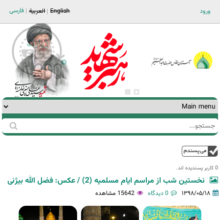
Jump to navigation
فارسی
ورود
English
العربية
جستجو
فرم
جستجو
بالا
0 کاربر پسندیده اند.‎
نخستین شب از مراسم ایام مسلمیه (2) / عکس: فضل الله بیژنی
۱۳۹۸/۰۵/۱۸
0 دیدگاه
15642 مشاهده