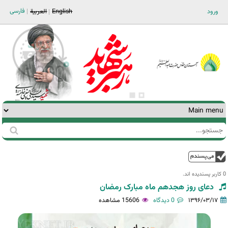
Jump to navigation
فارسی
ورود
English
العربية
جستجو
فرم
جستجو
بالا
0 کاربر پسندیده اند.‎
دعای روز هجدهم ماه مبارک رمضان
۱۳۹۶/۰۳/۱۷
0 دیدگاه
15606 مشاهده