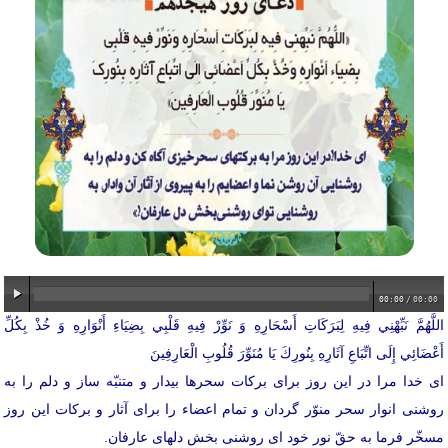
00:00
/
00:00
اللَّهُمَّ نَبِّهْنِي فِيهِ لِبَرَكَاتِ أَسْحَارِهِ ‏وَ نَوِّرْ فِيهِ قَلْبِي بِضِيَاءِ أَنْوَارِهِ وَ خُذْ بِكُلِّ
أَعْضَائِي إِلَى اتِّبَاعِ آثَارِهِ بِنُورِكَ يَا مُنَوِّرَ قُلُوبِ الْعَارِفِينَ‏
اى خدا مرا در اين روز براى بركات سحرها بيدار و متنبّه ساز و دلم را به
روشنى انوار سحر منوّر گردان و تمام اعضاء را براى آثار و بركات اين روز
مسخّر فرما به حقّ نور خود اى روشنى بخش دلهاى عارفان.