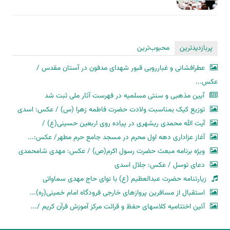
پربازدیدترین
محبوب‌ترین
عطرافشانی و غبارروبی قبور شهدای مدفون در آستان مقدس /
عکس...
آیین مذهبی و سنتی مسلمیه در فهرست آثار ملی ثبت شد
توزیع کیک بمناسبت ولادت حضرت فاطمه زهرا (س) / عکس: اسدی
آیت الله محمدی ریشهری در پیاده روی اربعین حسینی(ع) /
آغاز عزاداری دهه اول محرم در مسجد جامع حرم مطهر/ عکس:...
ویژه برنامه مبعث حضرت رسول اکرم(ص) / عکس: مهدی شامحمدی
دعای توسل / عکس: جلال اسدی
زیارتنامه حضرت عبدالعظیم (ع) با نوای حاج مهدی سماواتی
استقبال از مسافرین پروازهای خارجی فرودگاه امام خمینی(ره)...
آئین اختتامیه کلاسهای حفظ و قرائت مرکز آموزش قرآن کریم /...