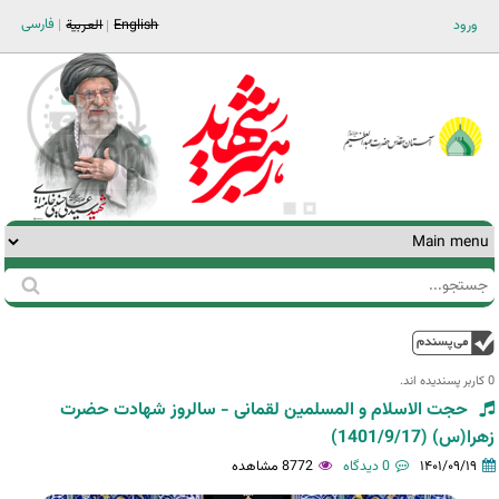
Jump to navigation
فارسی
ورود
English
العربية
جستجو
فرم
جستجو
بالا
0 کاربر پسندیده اند.‎
حجت الاسلام و المسلمین لقمانی - سالروز شهادت حضرت
زهرا(س) (1401/9/17)
۱۴۰۱/۰۹/۱۹
0 دیدگاه
8772 مشاهده