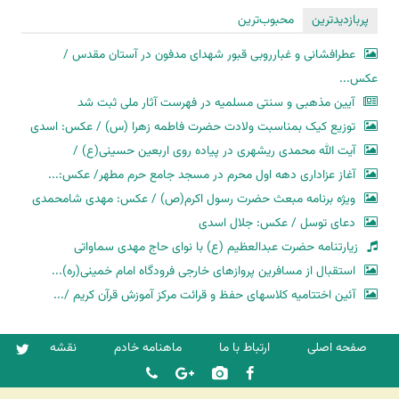
پربازدیدترین
محبوب‌ترین
عطرافشانی و غبارروبی قبور شهدای مدفون در آستان مقدس /
عکس...
آیین مذهبی و سنتی مسلمیه در فهرست آثار ملی ثبت شد
توزیع کیک بمناسبت ولادت حضرت فاطمه زهرا (س) / عکس: اسدی
آیت الله محمدی ریشهری در پیاده روی اربعین حسینی(ع) /
آغاز عزاداری دهه اول محرم در مسجد جامع حرم مطهر/ عکس:...
ویژه برنامه مبعث حضرت رسول اکرم(ص) / عکس: مهدی شامحمدی
دعای توسل / عکس: جلال اسدی
زیارتنامه حضرت عبدالعظیم (ع) با نوای حاج مهدی سماواتی
استقبال از مسافرین پروازهای خارجی فرودگاه امام خمینی(ره)...
آئین اختتامیه کلاسهای حفظ و قرائت مرکز آموزش قرآن کریم /...
صفحه اصلی
ارتباط با ما
ماهنامه خادم
نقشه