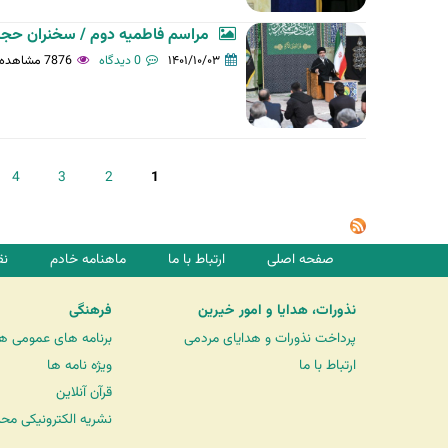
مراسم فاطمیه دوم / سخنران حجت 
۱۴۰۱/۱۰/۰۳
0 دیدگاه
7876 مشاهده
ص
4
3
2
1
ف
ح
ه‌
صفحه اصلی
ارتباط با ما
ماهنامه خادم
نق
ه
ا
نذورات، هدایا و امور خیرین
فرهنگی
پرداخت نذورات و هدایای مردمی
برنامه های عمومی ه
ارتباط با ما
ویژه نامه ها
قرآن آنلاین
نشریه الکترونیکی مح