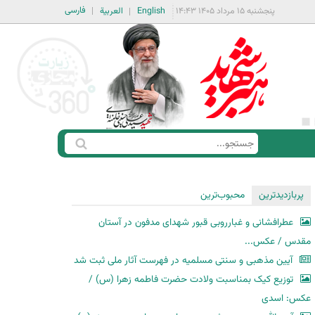
فارسی
پنجشنبه ۱۵ مرداد ۱۴۰۵ ۱۴:۴۳
English
العربية
ج
ف
س
ر
ت
م
پربازدیدترین
محبوب‌ترین
ج
ج
و
عطرافشانی و غبارروبی قبور شهدای مدفون در آستان
س
مقدس / عکس...
ت
آیین مذهبی و سنتی مسلمیه در فهرست آثار ملی ثبت شد
ج
توزیع کیک بمناسبت ولادت حضرت فاطمه زهرا (س) /
و
عکس: اسدی