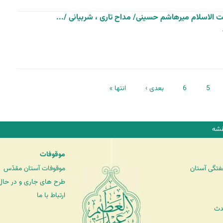
الاسلام میرهاشم حسینی/ مداح تاری ، شربیانی /...
5
6
بعدی ›
انتها »
شه
موقوفات
فتگی آستان
موقوفات آستان مقدّس
طرح های جاری و در حال 
ارتباط با ما
دث