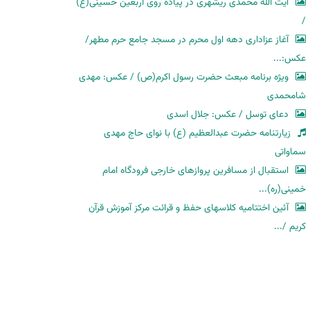
آیت الله محمدی ریشهری در پیاده روی اربعین حسینی(ع)
/
آغاز عزاداری دهه اول محرم در مسجد جامع حرم مطهر/
عکس:...
ویژه برنامه مبعث حضرت رسول اکرم(ص) / عکس: مهدی
شامحمدی
دعای توسل / عکس: جلال اسدی
زیارتنامه حضرت عبدالعظیم (ع) با نوای حاج مهدی
سماواتی
استقبال از مسافرین پروازهای خارجی فرودگاه امام
خمینی(ره)...
آئین اختتامیه کلاسهای حفظ و قرائت مرکز آموزش قرآن
کریم /...