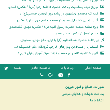
آیین مذهبی و سنتی مسلمیه در فهرست آثار ملی ثبت شد
توزیع کیک بمناسبت ولادت حضرت فاطمه زهرا (س) / عکس: اسدی
آیت الله محمدی ریشهری در پیاده روی اربعین حسینی(ع) /
آغاز عزاداری دهه اول محرم در مسجد جامع حرم مطهر/ عکس:...
ویژه برنامه مبعث حضرت رسول اکرم(ص) / عکس: مهدی شامحمدی
دعای توسل / عکس: جلال اسدی
زیارتنامه حضرت عبدالعظیم (ع) با نوای حاج مهدی سماواتی
استقبال از مسافرین پروازهای خارجی فرودگاه امام خمینی(ره)...
آئین اختتامیه کلاسهای حفظ و قرائت مرکز آموزش قرآن کریم /...
صفحه اصلی
ارتباط با ما
ماهنامه خادم
نقشه
نذورات، هدایا و امور خیرین
پرداخت نذورات و هدایای مردمی
ارتباط با ما