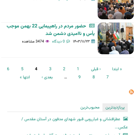
حضور مردم در راهپیمایی 22 بهمن موجب
یأس و ناامیدی دشمن شد
۱۴۰۳/۱۱/۲۳
0 دیدگاه
3474 مشاهده
صفحه‌ها
« ابتدا
‹ قبلی
1
2
3
4
5
6
7
8
9
…
بعدی ›
انتها »
پربازدیدترین
محبوب‌ترین
عطرافشانی و غبارروبی قبور شهدای مدفون در آستان مقدس /
عکس...