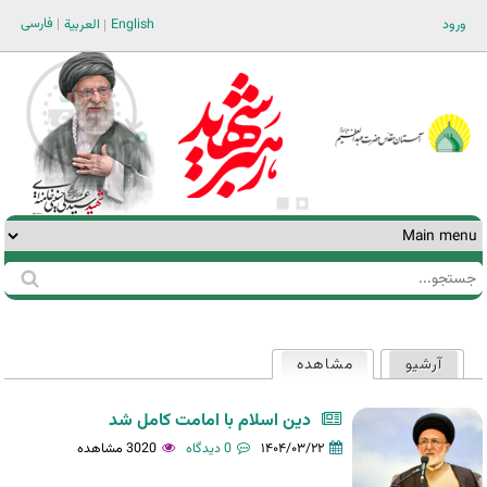
Jump to navigation
فارسی
ورود
English
العربية
جستجو
فرم
جستجو
آرشیو
مشاهده
(لبه فعال)
تب‌های
اولیه
دین اسلام با امامت کامل شد
۱۴۰۴/۰۳/۲۲
0 دیدگاه
3020 مشاهده