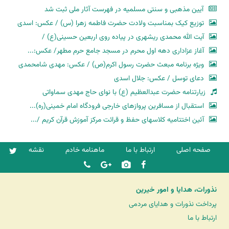
آیین مذهبی و سنتی مسلمیه در فهرست آثار ملی ثبت شد
توزیع کیک بمناسبت ولادت حضرت فاطمه زهرا (س) / عکس: اسدی
آیت الله محمدی ریشهری در پیاده روی اربعین حسینی(ع) /
آغاز عزاداری دهه اول محرم در مسجد جامع حرم مطهر/ عکس:...
ویژه برنامه مبعث حضرت رسول اکرم(ص) / عکس: مهدی شامحمدی
دعای توسل / عکس: جلال اسدی
زیارتنامه حضرت عبدالعظیم (ع) با نوای حاج مهدی سماواتی
استقبال از مسافرین پروازهای خارجی فرودگاه امام خمینی(ره)...
آئین اختتامیه کلاسهای حفظ و قرائت مرکز آموزش قرآن کریم /...
صفحه اصلی
ارتباط با ما
ماهنامه خادم
نقشه
نذورات، هدایا و امور خیرین
پرداخت نذورات و هدایای مردمی
ارتباط با ما