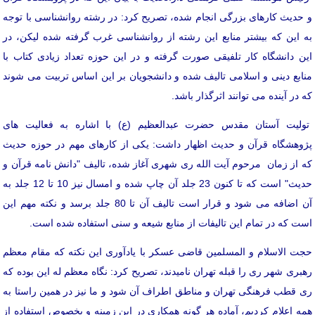
و حدیث کارهای بزرگی انجام شده، تصریح کرد: در رشته روانشناسی با توجه
به این که بیشتر منابع این رشته از روانشناسی غرب گرفته شده لیکن، در
این دانشگاه کار تلفیقی صورت گرفته و در این حوزه تعداد زیادی کتاب با
منابع دینی و اسلامی تالیف شده و دانشجویان بر این اساس تربیت می شوند
که در آینده می توانند اثرگذار باشد.
تولیت آستان مقدس حضرت عبدالعظیم (ع) با اشاره به فعالیت های
پژوهشگاه قرآن و حدیث اظهار داشت: یکی از کارهای مهم در حوزه حدیث
که از زمان مرحوم آیت الله ری شهری آغاز شده، تالیف "دانش نامه قرآن و
حدیث" است که تا کنون 23 جلد آن چاپ شده و امسال نیز 10 تا 12 جلد به
آن اضافه می شود و قرار است تالیف آن تا 80 جلد برسد و نکته مهم این
است که در تمام این تالیفات از منابع شیعه و سنی استفاده شده است.
حجت الاسلام و المسلمین قاضی عسکر با یادآوری این نکته که مقام معظم
رهبری شهر ری را قبله تهران نامیدند، تصریح کرد: نگاه معظم له این بوده که
ری قطب فرهنگی تهران و مناطق اطراف آن شود و ما نیز در همین راستا به
همه اعلام کردیم، آماده هر گونه همکاری در این زمینه و بخصوص استفاده از