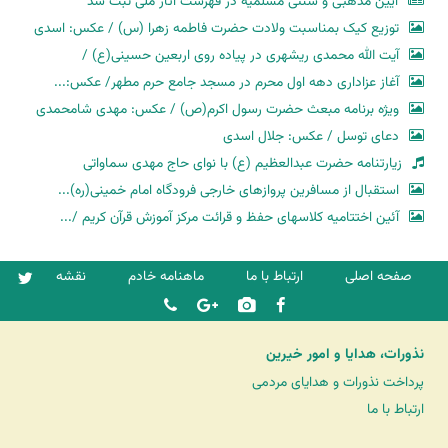
آیین مذهبی و سنتی مسلمیه در فهرست آثار ملی ثبت شد
توزیع کیک بمناسبت ولادت حضرت فاطمه زهرا (س) / عکس: اسدی
آیت الله محمدی ریشهری در پیاده روی اربعین حسینی(ع) /
آغاز عزاداری دهه اول محرم در مسجد جامع حرم مطهر/ عکس:...
ویژه برنامه مبعث حضرت رسول اکرم(ص) / عکس: مهدی شامحمدی
دعای توسل / عکس: جلال اسدی
زیارتنامه حضرت عبدالعظیم (ع) با نوای حاج مهدی سماواتی
استقبال از مسافرین پروازهای خارجی فرودگاه امام خمینی(ره)...
آئین اختتامیه کلاسهای حفظ و قرائت مرکز آموزش قرآن کریم /...
صفحه اصلی
ارتباط با ما
ماهنامه خادم
نقشه
نذورات، هدایا و امور خیرین
پرداخت نذورات و هدایای مردمی
ارتباط با ما