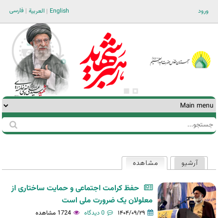
Jump to navigation
فارسی
ورود
English
العربية
جستجو
فرم
جستجو
آرشیو
مشاهده
(لبه فعال)
تب‌های
اولیه
حفظ کرامت اجتماعی و حمایت ساختاری از
معلولان یک ضرورت ملی است
۱۴۰۴/۰۹/۲۹
0 دیدگاه
1724 مشاهده