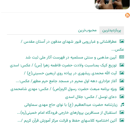
پربازدیدترین
محبوب‌ترین
عطرافشانی و غبارروبی قبور شهدای مدفون در آستان مقدس /
عکس...
آیین مذهبی و سنتی مسلمیه در فهرست آثار ملی ثبت شد
توزیع کیک بمناسبت ولادت حضرت فاطمه زهرا (س) / عکس: اسدی
آیت الله محمدی ریشهری در پیاده روی اربعین حسینی(ع) /
آغاز عزاداری دهه اول محرم در مسجد جامع حرم مطهر/ عکس:...
ویژه برنامه مبعث حضرت رسول اکرم(ص) / عکس: مهدی شامحمدی
دعای توسل / عکس: جلال اسدی
زیارتنامه حضرت عبدالعظیم (ع) با نوای حاج مهدی سماواتی
استقبال از مسافرین پروازهای خارجی فرودگاه امام خمینی(ره)...
آئین اختتامیه کلاسهای حفظ و قرائت مرکز آموزش قرآن کریم /...