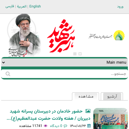
Jump to navigation
فارسی
ورود
English
العربية
جستجو
فرم
جستجو
آرشیو
مشاهده
(لبه فعال)
تب‌های
اولیه
حضور خادمان در دبیرستان پسرانه شهید
دبیریان / هفته ولادت حضرت عبدالعظیم(ع)...
۱۴۰۰/۰۸/۲۲
0 دیدگاه
11741 مشاهده