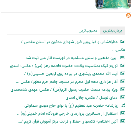
پربازدیدترین
محبوب‌ترین
عطرافشانی و غبارروبی قبور شهدای مدفون در آستان مقدس /
عکس...
آیین مذهبی و سنتی مسلمیه در فهرست آثار ملی ثبت شد
توزیع کیک بمناسبت ولادت حضرت فاطمه زهرا (س) / عکس: اسدی
آیت الله محمدی ریشهری در پیاده روی اربعین حسینی(ع) /
آغاز عزاداری دهه اول محرم در مسجد جامع حرم مطهر/ عکس:...
ویژه برنامه مبعث حضرت رسول اکرم(ص) / عکس: مهدی شامحمدی
دعای توسل / عکس: جلال اسدی
زیارتنامه حضرت عبدالعظیم (ع) با نوای حاج مهدی سماواتی
استقبال از مسافرین پروازهای خارجی فرودگاه امام خمینی(ره)...
آئین اختتامیه کلاسهای حفظ و قرائت مرکز آموزش قرآن کریم /...