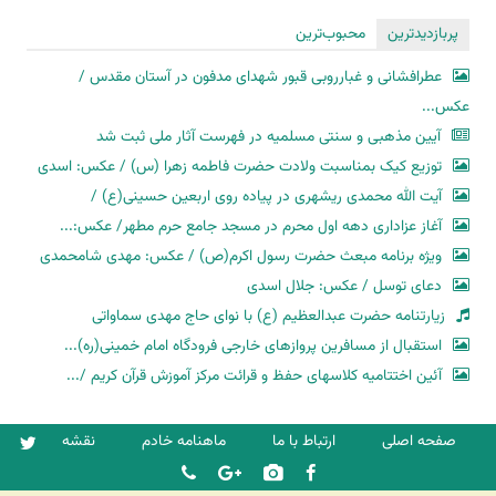
پربازدیدترین
محبوب‌ترین
عطرافشانی و غبارروبی قبور شهدای مدفون در آستان مقدس /
عکس...
آیین مذهبی و سنتی مسلمیه در فهرست آثار ملی ثبت شد
توزیع کیک بمناسبت ولادت حضرت فاطمه زهرا (س) / عکس: اسدی
آیت الله محمدی ریشهری در پیاده روی اربعین حسینی(ع) /
آغاز عزاداری دهه اول محرم در مسجد جامع حرم مطهر/ عکس:...
ویژه برنامه مبعث حضرت رسول اکرم(ص) / عکس: مهدی شامحمدی
دعای توسل / عکس: جلال اسدی
زیارتنامه حضرت عبدالعظیم (ع) با نوای حاج مهدی سماواتی
استقبال از مسافرین پروازهای خارجی فرودگاه امام خمینی(ره)...
آئین اختتامیه کلاسهای حفظ و قرائت مرکز آموزش قرآن کریم /...
صفحه اصلی
ارتباط با ما
ماهنامه خادم
نقشه