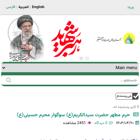
Jump to navigation
فارسی
ورود
English
العربية
جستجو
فرم
جستجو
بالا
0 کاربر پسندیده اند.‎
حرم مطهر حضرت سیدالکریم(ع) سوگوار محرم حسینی(ع)
۱۴۰۳/۰۴/۲۰
0 دیدگاه
2451 مشاهده