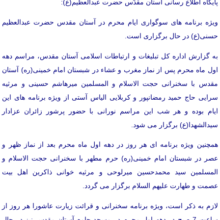
پایگاه اطلاع رسانی آستان مقدّس حضرت عبدالعظیم(ع):
ویژه برنامه های سوگواری ایام محرم در آستان مقدس حضرت عبدالعظیم
حسنی(ع) در حال برگزاری است.
به گزارش اداره کل تبلیغات و ارتباطات اسلامی آستان مقدس، مراسم دهه
اول ماه محرم پس از نماز مغرب و عشاء در شبستان امام خمینی(ره) آستان
مقدس با سخنرانی حجت الاسلام و المسلمین میرهاشم حسینی و مرثیه
سرایی حاج حمید رمضانپور و کربلایی الیاس آستی از ویژه برنامه های این
ایام بوده و هر شب این مراسم نورانی با حضور پرشور زائران عزادار
سیدالشهدا(ع) برگزار می شود.
همچنین ویژه برنامه ای هر روز در دهه اول ماه محرم بعد از نماز ظهر و
عصر در شبستان امام خمینی(ره) حرم مطهر با سخنرانی حجت الاسلام و
المسلمین سید محمدحسین میرلوحی و مرثیه خوانی ذاکرین اهل بیت
عصمت و طهارت علیهم السلام برگزار می گردد.
لازم به ذکر است، ویژه برنامه سخنرانی و قرائت زیارت عاشورا هر روز از
ساعت 7 صبح در دهه اول محرم در مسجد جامع آستان مقدس نیز در حال