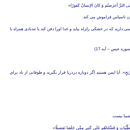
 إلَی البَرِّ أعرَضتُم وَ کانَ الإنسانُ کَفورًا»
ان ناسپاس فراموش می کند.
»: آیا ایمنی دارید که در خشکی زلزله بیاید و خدا اورا دفن کند یا تندبادی همراه با
وره عبس – آیه 17)
ِنَ الرِّیحِ»: آیا ایمن هستید اگر دوباره دردریا قرار بگیرید و طوفانی از باد برای
شما نیست.
طَّیِّباتِ وَ فَضَّلناهُم عَلَی کَثیرٍ مِمَّن خَلَقنا تَفضیلًا»