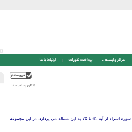
Jump to navigation
مراکز وابسته
پرداخت نذورات
ارتباط با ما
بالا
0 کاربر پسندیده اند.‎
خداوند مخلوقی آفرید و اراده کرد که عزیز و بزرگ باشد. آیات سوره اسراء از آیه 61 تا 70 به این مساله می پردازد. در این مجموعه