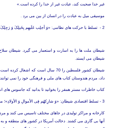
غیر خدا صحبت کند، عبادت غیر از خدا را کرده است.»
موسیقی میل به عبادت را در انسان از بین می برد .
2 - تسلط با حرکت های نظامی: «وَ أجلِب عَلَیهِم بِخَیلِکَ وَ رَجِلِکَ»؛ لشکریان سواره و پیاده را گسیل بدار.
شیطان ملت ها را به اسارت و استعمار می گیرد. شیطان سلاح دا
شیطان می ایستد.
شیطان کشور فلسطین را 70 سال است که اش
داد، مردم هندوستان کتاب های ملی و فرهنگی خود را نمی توانند بخ
کتاب خاطرات مستر همفر را بخوانید تا بدانید که جاسوس های انگ
3 - تسلط اقتصادی شیطان: «وَ شارِکهُم فِی الأموالِ وَ الأولادِ»؛ مشارکت در اموال و فرزندان آنها داشته باش.
کارخانه و مراکز تولیدی در جاهای مختلف تاسیس می کنند و مردم سا
آنها بی گاری می کشند. دخالت آمریکا در کشور های منطقه و به