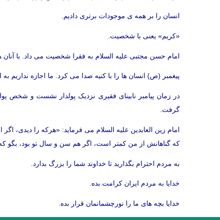
انسان را بر همه ی موجودات برتری دادیم.
«کریم» یعنی با شخصیت.
امام حسن مجتبی علیه السلام به فقرا شخصیت می داد. با آنان 
پیغمبر (ص) انسان ها را با کنیه صدا می کرد. ما اجازه نداریم به 
در زمان پیامبر نابینای فقیری نزدیک پولدار نشست و شخص پولد
گرفت.
امام زین العابدین علیه السلام می فرماید: «هرکه را دیدی، اگر ا
که گناهانش از من کمتر است، اگر هم سن و سال تو بود، بگو که 
به مردم احترام بگذارید تا خداوند شما را بزرگ بدارد.
خدایا به مردم ایران کرامت بده.
خدایا بچه های ما را نورچشمانمان قرار بده.