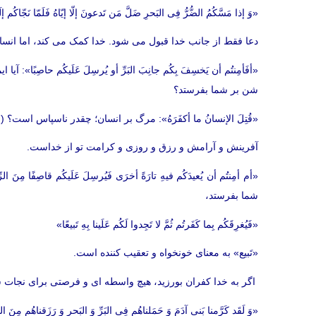
«وَ إذا مَسَّکُمُ الضُّرُّ فِی البَحرِ ضَلَّ مَن تَدعونَ إلّا إیّاهُ فَلَمّا نَجّاکُم
دعا فقط از جانب خدا قبول می شود. خدا کمک می کند، اما انس
«أفَأمِنتُم أن یَخسِفَ بِکُم جانِبَ البَرِّ أو یُرسِلَ عَلَیکُم حاصِبًا
شن بر شما بفرستد؟
«قُتِلَ الإنسانُ ما أکفَرَهُ»: مرگ بر انسان؛ چقدر ناسپاس است؟ (س
آفرینش و آرامش و رزق و روزی و کرامت تو از خداست.
«أم أمِنتُم أن یُعیدَکُم فیهِ تارَةً أخرَی فَیُرسِلَ عَلَیکُم قاصِفًا م
شما بفرستد،
«فَیُغرِقَکُم بِما کَفَرتُم ثُمَّ لا تَجِدوا لَکُم عَلَینا بِهِ تَبیعًا»
«تَبیع» به معنای خونخواه و تعقیب کننده است.
اگر به خدا کفران بورزید، هیچ واسطه ای و فرصتی برای نجات 
«وَ لَقَد کَرَّمنا بَنی آدَمَ وَ حَمَلناهُم فِی البَرِّ وَ البَحرِ وَ رَزَقناهُم مِنَ ال