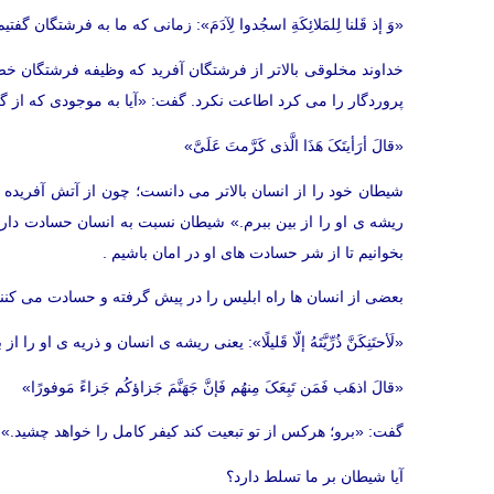
«وَ إذ قَلنا لِلمَلائِکَةِ اسجُدوا لِآدَمَ»: زمانی که ما به فرشتگان گف
پروردگار را می کرد اطاعت نکرد. گفت: «آیا به موجودی که از گل
«قالَ أرَأیتَکَ هَذَا الَّذی کَرَّمتَ عَلَیَّ»
شیطان خود را از انسان بالاتر می دانست؛ چون از آتش آفریده
ریشه ی او را از بین ببرم.» شیطان نسبت به انسان حسادت دارد
بخوانیم تا از شر حسادت های او در امان باشیم .
بعضی از انسان ها راه ابلیس را در پیش گرفته و حسادت می کنند 
«لَأحتَنِکَنَّ ذُرِّیَّتَهُ إلّا قَلیلًا»: یعنی ریشه ی انسان و ذریه ی او 
«قالَ اذهَب فَمَن تَبِعَکَ مِنهُم فَإنَّ جَهَنَّمَ جَزاؤکُم جَزاءً مَوفورًا»
گفت: «برو؛ هرکس از تو تبعیت کند کیفر کامل را خواهد چشید.»
آیا شیطان بر ما تسلط دارد؟