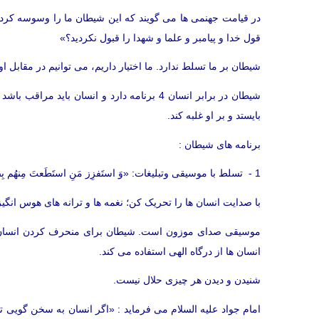
در قیامت جهنمی ها می گویند که این شیطان ما را وسوسه کرد.
قول خدا و پیامبر و علما و شهدا را قبول نکردید؟»
شیطان بر ما تسلط ندارد. ما اختیار داریم، می توانیم در مقابل 
شیطان در برابر انسان 4 برنامه دارد و انسان با
بایستد و بر او غلبه کند.
برنامه های شیطان :
1 - تسلط با موسیقی وتبلیغات: «وَ استَفزِز مَنِ استَطَعتَ مِنهُم بِصَوتِکَ»
با صدایت انسان ها را تحریک کن؛ نغمه ها و ترانه های هوس انگیز 
موسیقی صدای موزون است. شیطان برای منحرف کردن انسان و د
انسان ها از درگاه الهی استفاده می کند.
شنیدن و دیدن هر چیزی حلال نیست.
امام جواد علیه السلام می فرماید : «اگر انسان به سخن گویی تو