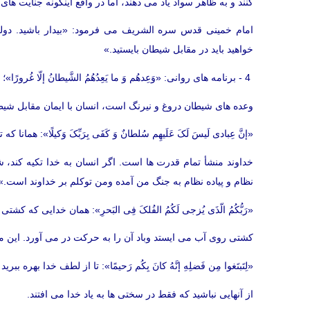
کنند و به ظاهر سواد یاد می دهند، اما در واقع اینگونه جنایت ها
امام خمینی قدس سره الشریف می فرمود: «بیدار باشید. دولت
خواهید باید در مقابل شیطان بایستید.»
4 - برنامه های روانی: «وَعِدهُم وَ ما یَعِدُهُمُ الشَّیطانُ إلّا غُرورًا»؛ با وعده های دروغین ات این انسان را فریب بده.
وعده های شیطان دروغ و نیرنگ است، انسان با ایمان مقابل شیط
«إنَّ عِبادی لَیسَ لَکَ عَلَیهِم سُلطانٌ وَ کَفَی بِرَبِّکَ وَکیلًا»
خداوند منشأ تمام قدرت ها است. اگر انسان به خدا تکیه کند، 
نظام و پیاده نظام به جنگ من آمده ومن توکلم بر خداوند است.»
«رَبُّکُمُ الّذَی یُزجی لَکُمُ الفُلکَ فِی البَحرِ»: همان خدایی که کشتی
کشتی روی آب می ایستد وباد آن را به حرکت در می آورد. این مو
«لِتَبتَغوا مِن فَضلِهِ إنَّهُ کانَ بِکُم رَحیمًا»: تا از لطف خدا بهر
از آنهایی نباشید که فقط در سختی ها به یاد خدا می افتند.