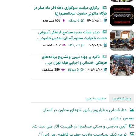
برگزاری مراسم سوگواری دهه آخر ماه صفر در
بارگاه ملکوتی حضرت عبدالعظیم(ع)
۱۴۰۵/۰۵/۱۲
0 دیدگاه
658 مشاهده
دیدار هیأت مدیره مجتمع فرهنگی آموزشی
حکمت با تولیت محترم آستان مقدس حضرت...
۱۴۰۵/۰۵/۱۰
0 دیدگاه
712 مشاهده
تأکید بر جهاد تبیین و تشریح برنامه‌های
فرهنگی، خدماتی و اجرایی قبله تهران در...
۱۴۰۵/۰۵/۰۸
0 دیدگاه
859 مشاهده
پربازدیدترین
محبوب‌ترین
عطرافشانی و غبارروبی قبور شهدای مدفون در آستان
مقدس / عکس...
آیین مذهبی و سنتی مسلمیه در فهرست آثار ملی ثبت شد
توزیع کیک بمناسبت ولادت حضرت فاطمه زهرا (س) /