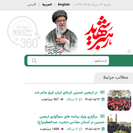
فارسی
شنبه ۱۷ مرداد ۱۴۰۵ ۰۱:۳۷
English
العربية
ج
ف
س
ر
ت
مطالب مرتبط
م
ج
ج
و
در اربعین حسینی کربلای ایران غرق ماتم شد
س
۱۴۰۵/۰۵/۱۳
0 دیدگاه
567 مشاهده
ت
ج
برگزاری ویژه برنامه های سوگواری اربعین
و
حسینی در آستان مقدّس حضرت عبدالعظیم(ع)
۱۴۰۵/۰۵/۱۲
0 دیدگاه
1488 مشاهده