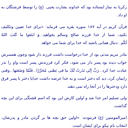
زکریا به نماز ایستاده بود که خداوند بشارت یحیی (ع) را توسط فرشتگان به
او داد.
قرآن کریم در آیه ۱۸۷ سوره بقره می فرماید: «برای خدا تعیین وتکلیف
نکنید، شما از خدا فرزند صالح وسالم بخواهید...وَ ابتَغوا ما کَتَبَ اللهُ
لَکُم...دنبال همانی باشید که خدا برای شما می خواهد.
مادر مریم مدتی بود از خدا درخواست داشت فرزند دار شود وچون همسرش
خواب دیده بود پسر دار می شود، فکر کرد فرزندش پسر است واو را نذر
عبادت خدا کرد...رَبِّ إنّی نَذَرتُ لَکَ ما فی بَطنی مُحَرَّرًا...فَلَمّا وَضَعَتها...وقتی
زایمان کرد، دید که دختر است و به خدا عرضه داشت خدایا دختر با پسر فرق
دارد ودخترها را در آنجا راه نمی دهند.
ولی تسلیم امر خدا شد و اولین کارش این بود که اسم قشنگی برای این بچه
گذاشت.
امیرالمومنین (ع) فرمودند: «اولین حق بچه ها بر گردن مادر و پدرشان،
انتخاب نام نیکو برای ایشان است.