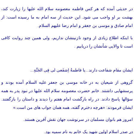
در حدیثی آمده که هر کس فاطمه معصومه سلام الله علیها را زیارت کند،
بهشت بر او واجب می شود. این حدیث از سه امام به ما رسیده است: از
امام صادق و موسی بن جعفر و امام رضا علیهم السلام.
با اینکه اطلاع زیادی از وجود نازنینشان نداریم، ولی همین چند روایت کافی
است تا والایی شأنشان را دریابیم .
ایشان مقام شفاعت دارند...یا فاطمةُ اِشفَعی لی فِی الجَنَّةِ...
گروهی از شیعیان به در خانه موسی بن جعفر علیه السلام آمده بودند و
پرسشهایی داشتند. خانم حضرت معصومه سلام الله علیها در نبود پدر به همه
سؤالها پاسخ دادند. در راه بازگشت امام هفتم را دیدند و داستان را بازگفتند.
ایشان فرمودند: «هرچه دخترم گفته، همه همان جواب های من است.»
امروز هم بانوان مسلمان در سرنوشت جهان نقش آفرین هستند.
در صدر اسلام اولین شهید یک خانم به نام سمیه بود.