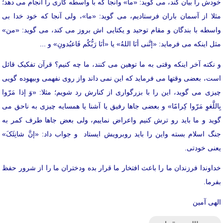
خودش را بیان کند، می گوید: «ما» وآنجا که با واسطه کاری را انجام می دهد؛
مثلا از آسمان باران فرستادیم، می گوید: «ما»، ولی آنجا که خود خدا بی
واسطه با بندگان و مقام توحید و یکتایی اش بروز می کند، می گوید: «من»
مثل اینکه می فرماید: «إنَّنی أنَا اللهُ» یا «أنَا رَبُّکُم فَاعبُدونِ» و ...
و نکته آخر اینکه وقتی به ما توهین می کنند، ما چه کنیم؟ قرآن تفکیک قائل
است، بعضی وقتها می فرماید که این نمی داند واز روی نفهمی وبیهوده گویی
چیزی می گوید، این را با بزرگواری از کنارش رد شویم؛ مثلا: «وَ إذا مَرّوا
بِاللَّغوِ مَرّوا کِرامًا» و بعضی جاها رفیق یا آشنا یا همسایه چیزی به ناحق می
گوید و ما باید رو ترش کنیم واعراض نماییم، ولی بعض جاها طرف کمر به
جنگ اسلام بسته واین را باید روبرویش ایستاد و جواب داد: «إنَّ شانِئَکَ»
یعنی خودتی.
خداوندا فرزندان ما را باعث افتخار ما قرار بده ودختران ما را از شرور حفظ
بفرما.
الهی آمین