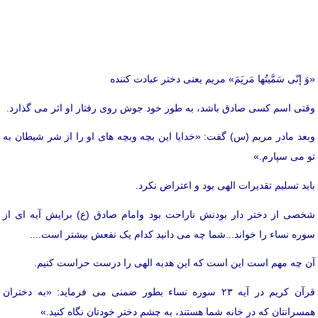
«وَ إنّی سَمَّیتُها مَریَمَ» مریم یعنی دختر عبادت کننده
وقتی اسم کسی صادق باشد، به طور خود جوش روی رفتار او اثر می گذارد.
وبعد مادر مریم (س) گفت: «خدایا این بچه وبچه های او را از شر شیطان به
تو می سپارم.»
باید تسلیم تقدیرات الهی بود و اعتراض نکرد.
شخصی از دختر دار بودنش ناراحت بود وامام صادق (ع) برایش آیه ای از
سوره نساء را خواند...شما چه می دانید کدام یک نفعش بیشتر است....
آن چه مهم است این است که این هدیه الهی را درست حراست کنیم.
قرآن کریم در آیه ۲۳ سوره نساء بطور ضمنی می فرماید: «به دختران
همسرانتان که در خانه شما هستند، به چشم دختر خودتان نگاه کنید.»