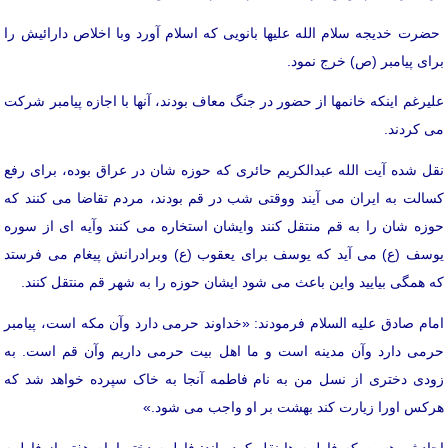
حضرت خدیجه سلام الله علیها بانویی که اسلام آورد وبا اخلاص دارائیش را
برای پیامبر (ص) خرج نمود.
علیرغم اینکه خانمها از حضور در جنگ معاف بودند، آنها با اجازه پیامبر شرکت
می کردند.
نقل شده آیت الله عبدالکریم حائری که حوزه شان در عراق بوده، برای رفع
کسالت به ایران می آیند ووقتی شب در قم بودند، مردم تقاضا می کنند که
حوزه شان را به قم منتقل کنند وایشان استخاره می کنند وآیه ای از سوره
یوسف (ع) می آید که یوسف برای یعقوب (ع) وبرادرانش پیغام می فرستد
که همگی بیایید واین باعث می شود ایشان حوزه را به شهر قم منتقل کنند.
امام صادق علیه السلام فرمودند: «خداوند حرمی دارد وآن مکه است، پیامبر
حرمی دارد وآن مدینه است و ما اهل بیت حرمی داریم وآن قم است. به
زودی دختری از نسل من به نام فاطمه آنجا به خاک سپرده خواهد شد که
هرکس اورا زیارت کند بهشت بر او واجب می شود.»
احادیثی هست که فاطمه ها نقل کرده اند: فاطمه دختر امام هفتم از فاطمه