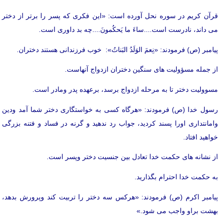
قرآن کریم در سوره نحل آورده است: «این فکری که پسر را برتر از دختر
می داند، نادرست است....ساءَ ما یَحکُمونَ....چه بد داوری است.
پیامبر (ص) فرمودند: «نِعمَ الوَلَدُ البَناتُ»: خوب فرزندانی هستند دختران.
از جمله مسؤولیت های سنگین دختران ازدواج آنهاست.
مسوولیت دختر تا به مرحله ازدواج برسد، برعهده پدر ومادر است.
رسول خدا (ص) فرمودند: «هرگاه کسی به خواستگاری دختر شما آمد ودین
وامانتداری اورا پسند کردید، جواب رد ندهید و گرنه در فساد و فتنه بزرگی
خواهید افتاد.
از نشانه های حکمت خدا تعادل بین جنسیت دختر وپسر است.
به حکمت خدا احترام بگذارید.
پیامبر اکرم (ص) فرمودند: «هرکس سه دختر را تربیت کند وپرورش بدهد،
بهشت براو واجب می شود.»