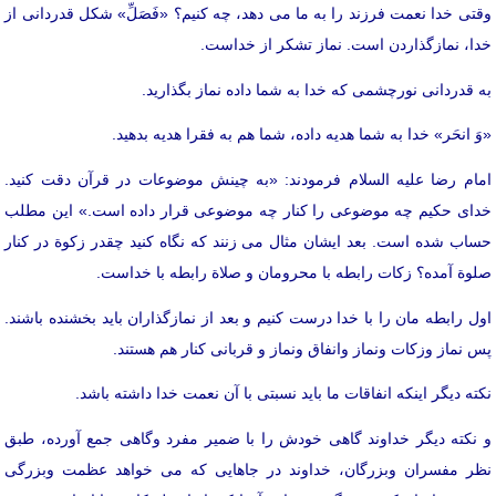
وقتی خدا نعمت فرزند را به ما می دهد، چه کنیم؟ «فَصَلِّ» شکل قدردانی از
خدا، نمازگذاردن است. نماز تشکر از خداست.
به قدردانی نورچشمی که خدا به شما داده نماز بگذارید.
«وَ انحَر» خدا به شما هدیه داده، شما هم به فقرا هدیه بدهید.
امام رضا علیه السلام فرمودند: «به چینش موضوعات در قرآن دقت کنید.
خدای حکیم چه موضوعی را کنار چه موضوعی قرار داده است.» این مطلب
حساب شده است. بعد ایشان مثال می زنند که نگاه کنید چقدر زکوة در کنار
صلوة آمده؟ زکات رابطه با محرومان و صلاة رابطه با خداست.
اول رابطه مان را با خدا درست کنیم و بعد از نمازگذاران باید بخشنده باشند.
پس نماز وزکات ونماز وانفاق ونماز و قربانی کنار هم هستند.
نکته دیگر اینکه انفاقات ما باید نسبتی با آن نعمت خدا داشته باشد.
و نکته دیگر خداوند گاهی خودش را با ضمیر مفرد وگاهی جمع آورده، طبق
نظر مفسران وبزرگان، خداوند در جاهایی که می خواهد عظمت وبزرگی