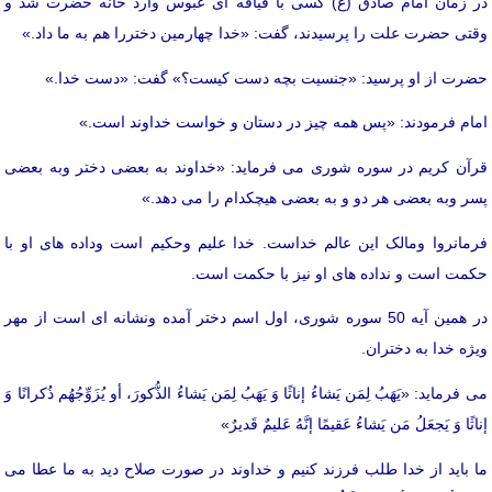
در زمان امام صادق (ع) کسی با قیافه ای عبوس وارد خانه حضرت شد و
وقتی حضرت علت را پرسیدند، گفت: «خدا چهارمین دختررا هم به ما داد.»
حضرت از او پرسید: «جنسیت بچه دست کیست؟» گفت: «دست خدا.»
امام فرمودند: «پس همه چیز در دستان و خواست خداوند است.»
قرآن کریم در سوره شوری می فرماید: «خداوند به بعضی دختر وبه بعضی
پسر وبه بعضی هر دو و به بعضی هیچکدام را می دهد.»
فرمانروا ومالک این عالم خداست. خدا علیم وحکیم است وداده های او با
حکمت است و نداده های او نیز با حکمت است.
در همین آیه 50 سوره شوری، اول اسم دختر آمده ونشانه ای است از مهر
ویژه خدا به دختران.
می فرماید: «یَهَبُ لِمَن یَشاءُ إناثًا وَ یَهَبُ لِمَن یَشاءُ الذُّکورَ، أو یُزَوِّجُهُم ذُکرانًا وَ
إناثًا وَ یَجعَلُ مَن یَشاءُ عَقیمًا إنَّهُ عَلیمٌ قَدیرٌ»
ما باید از خدا طلب فرزند کنیم و خداوند در صورت صلاح دید به ما عطا می