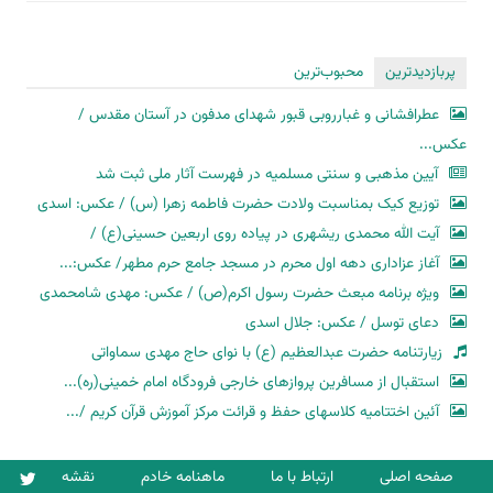
پربازدیدترین
محبوب‌ترین
عطرافشانی و غبارروبی قبور شهدای مدفون در آستان مقدس /
عکس...
آیین مذهبی و سنتی مسلمیه در فهرست آثار ملی ثبت شد
توزیع کیک بمناسبت ولادت حضرت فاطمه زهرا (س) / عکس: اسدی
آیت الله محمدی ریشهری در پیاده روی اربعین حسینی(ع) /
آغاز عزاداری دهه اول محرم در مسجد جامع حرم مطهر/ عکس:...
ویژه برنامه مبعث حضرت رسول اکرم(ص) / عکس: مهدی شامحمدی
دعای توسل / عکس: جلال اسدی
زیارتنامه حضرت عبدالعظیم (ع) با نوای حاج مهدی سماواتی
استقبال از مسافرین پروازهای خارجی فرودگاه امام خمینی(ره)...
آئین اختتامیه کلاسهای حفظ و قرائت مرکز آموزش قرآن کریم /...
صفحه اصلی
ارتباط با ما
ماهنامه خادم
نقشه