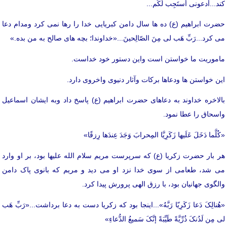
کند...أدعونی أستَجِب لَکُم...
حضرت ابراهیم (ع) ده ها سال دامن کبریایی خدا را رها نمی کرد ومدام دعا
می کرد...رَبِّ هَب لی مِنَ الصّالِحینَ...«خداوندا؛ بچه های صالح به من بده.»
ماموریت ما خواستن است واین دستور خود خداست.
این خواستن ها ودعاها برکات وآثار دنیوی واخروی دارد.
بالاخره خداوند به دعاهای حضرت ابراهیم (ع) پاسخ داد وبه ایشان اسماعیل
واسحاق را عطا نمود.
«کُلَّما دَخَلَ عَلَیها زَکَرِیَّا المِحرابَ وَجَدَ عِندَها رِزقًا»
هر بار حضرت زکریا (ع) که سرپرست مریم سلام الله علیها بود، بر او وارد
می شد، طعامی از سوی خدا نزد او می دید و مریم که بانوی پاک دامن
والگوی جهانیان بود، با رزق الهی پرورش پیدا کرد.
«هُنالِکَ دَعا زَکَرِیّا رَبَّهُ»...اینجا بود که زکریا دست به دعا برداشت...«رَبِّ هَب
لی مِن لَدُنکَ ذُرِّیَّةً طَیِّبَةً إنَّکَ سَمیعُ الدُّعاءِ»