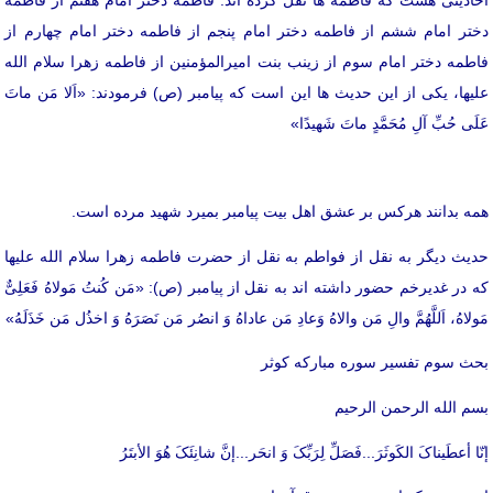
دختر امام ششم از فاطمه دختر امام پنجم از فاطمه دختر امام چهارم از
فاطمه دختر امام سوم از زینب بنت امیرالمؤمنین از فاطمه زهرا سلام الله
علیها، یکی از این حدیث ها این است که پیامبر (ص) فرمودند: «اَلا مَن ماتَ
عَلَی حُبِّ آلِ مُحَمَّدٍ ماتَ شَهیدًا»
همه بدانند هرکس بر عشق اهل بیت پیامبر بمیرد شهید مرده است.
حدیث دیگر به نقل از فواطم به نقل از حضرت فاطمه زهرا سلام الله علیها
که در غدیرخم حضور داشته اند به نقل از پیامبر (ص): «مَن کُنتُ مَولاهُ فَعَلِیٌّ
مَولاهُ، اَللَّهُمَّ والِ مَن والاهُ وَعادِ مَن عاداهُ وَ انصُر مَن نَصَرَهُ وَ اخذُل مَن خَذَلَهُ»
بحث سوم تفسیر سوره مبارکه کوثر
بسم الله الرحمن الرحیم
إنّا أعطَیناکَ الکَوثَرَ...فَصَلِّ لِرَبِّکَ وَ انحَر...إنَّ شانِئَکَ هُوَ الأبتَرُ