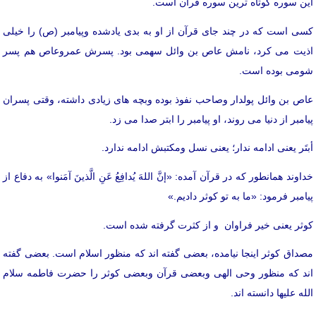
این سوره کوتاه ترین سوره قرآن است.
کسی است که در چند جای قرآن از او به بدی یادشده وپیامبر (ص) را خیلی
اذیت می کرد، نامش عاص بن وائل سهمی بود. پسرش عمروعاص هم پسر
شومی بوده است.
عاص بن وائل پولدار وصاحب نفوذ بوده وبچه های زیادی داشته، وقتی پسران
پیامبر از دنیا می روند، او پیامبر را ابتر صدا می زد.
أبتَر یعنی ادامه ندار؛ یعنی نسل ومکتبش ادامه ندارد.
خداوند همانطور که در قرآن آمده: «إنَّ اللهَ یُدافِعُ عَنِ الَّذینَ آمَنوا» به دفاع از
پیامبر فرمود: «ما به تو کوثر دادیم.»
کوثر یعنی خیر فراوان و از کثرت گرفته شده است.
مصداق کوثر اینجا نیامده، بعضی گفته اند که منظور اسلام است. بعضی گفته
اند که منظور وحی الهی وبعضی قرآن وبعضی کوثر را حضرت فاطمه سلام
الله علیها دانسته اند.