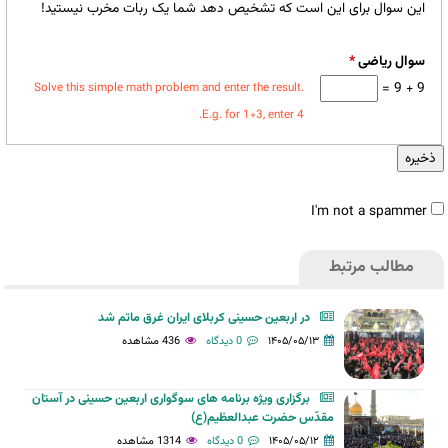
این سوال برای این است که تشخیص دهد شما یک ربات مخرب نیستید!
سوال ریاضی
*
9 + 9 =
Solve this simple math problem and enter the result.
E.g. for 1+3, enter 4.
I'm not a spammer
مطالب مرتبط
I'm
در اربعین حسینی کربلای ایران غرق ماتم شد
a
۱۴۰۵/۰۵/۱۳
0 دیدگاه
436 مشاهده
spammer
برگزاری ویژه برنامه های سوگواری اربعین حسینی در آستان
مقدّس حضرت عبدالعظیم(ع)
۱۴۰۵/۰۵/۱۲
0 دیدگاه
1314 مشاهده