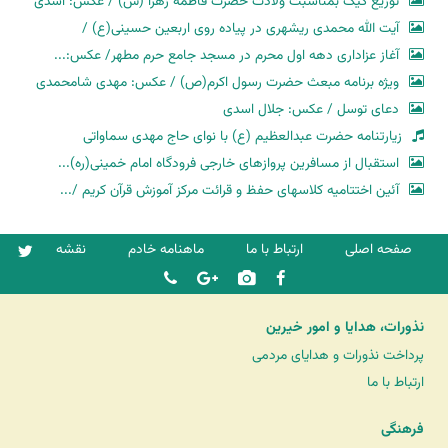
توزیع کیک بمناسبت ولادت حضرت فاطمه زهرا (س) / عکس: اسدی
آیت الله محمدی ریشهری در پیاده روی اربعین حسینی(ع) /
آغاز عزاداری دهه اول محرم در مسجد جامع حرم مطهر/ عکس:...
ویژه برنامه مبعث حضرت رسول اکرم(ص) / عکس: مهدی شامحمدی
دعای توسل / عکس: جلال اسدی
زیارتنامه حضرت عبدالعظیم (ع) با نوای حاج مهدی سماواتی
استقبال از مسافرین پروازهای خارجی فرودگاه امام خمینی(ره)...
آئین اختتامیه کلاسهای حفظ و قرائت مرکز آموزش قرآن کریم /...
صفحه اصلی
ارتباط با ما
ماهنامه خادم
نقشه
نذورات، هدایا و امور خیرین
پرداخت نذورات و هدایای مردمی
ارتباط با ما
فرهنگی