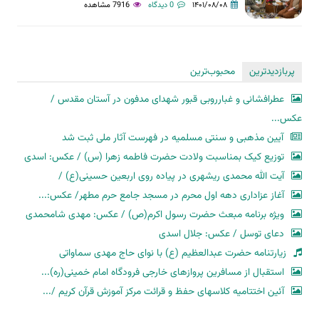
۱۴۰۱/۰۸/۰۸
0 دیدگاه
7916 مشاهده
پربازدیدترین
محبوب‌ترین
عطرافشانی و غبارروبی قبور شهدای مدفون در آستان مقدس /
عکس...
آیین مذهبی و سنتی مسلمیه در فهرست آثار ملی ثبت شد
توزیع کیک بمناسبت ولادت حضرت فاطمه زهرا (س) / عکس: اسدی
آیت الله محمدی ریشهری در پیاده روی اربعین حسینی(ع) /
آغاز عزاداری دهه اول محرم در مسجد جامع حرم مطهر/ عکس:...
ویژه برنامه مبعث حضرت رسول اکرم(ص) / عکس: مهدی شامحمدی
دعای توسل / عکس: جلال اسدی
زیارتنامه حضرت عبدالعظیم (ع) با نوای حاج مهدی سماواتی
استقبال از مسافرین پروازهای خارجی فرودگاه امام خمینی(ره)...
آئین اختتامیه کلاسهای حفظ و قرائت مرکز آموزش قرآن کریم /...