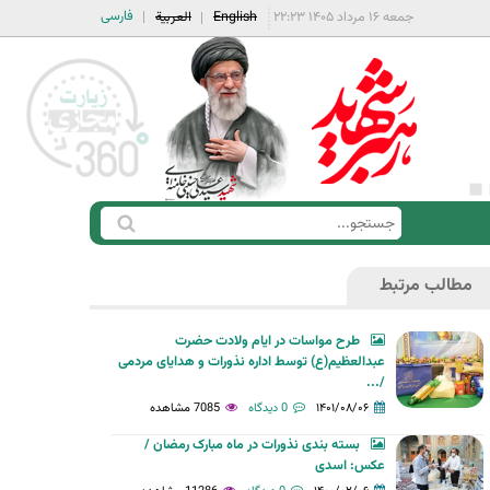
فارسی
جمعه ۱۶ مرداد ۱۴۰۵ ۲۲:۲۳
English
العربية
ج
ف
س
ر
ت
مطالب مرتبط
م
ج
ج
و
طرح مواسات در ایام ولادت حضرت
س
عبدالعظیم(ع) توسط اداره نذورات و هدایای مردمی
/...
ت
۱۴۰۱/۰۸/۰۶
0 دیدگاه
7085 مشاهده
ج
و
بسته بندی نذورات در ماه مبارک رمضان /
عکس: اسدی