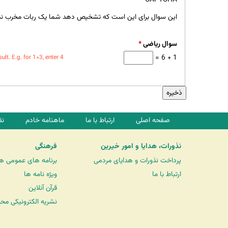
این سوال برای این است که تشخیص دهد شما یک ربات مخرب نی
سوال ریاضی
*
1 + 6 =
t. E.g. for 1+3, enter 4.
صفحه اصلی
ارتباط با ما
ماهنامه خادم
نق
نذورات، هدایا و امور خیرین
فرهنگی
پرداخت نذورات و هدایای مردمی
برنامه های عمومی ه
ارتباط با ما
ویژه نامه ها
قرآن آنلاین
نشریه الکترونیکی مح