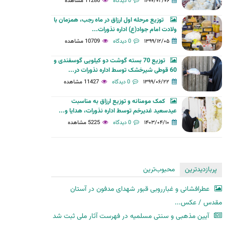
۱۴۰۰/۰۲/۰۶
0 دیدگاه
11286 مشاهده
توزیع مرحله اول ارزاق در ماه رجب، همزمان با
ولادت امام جواد(ع) اداره نذورات...
۱۳۹۹/۱۲/۰۵
0 دیدگاه
10709 مشاهده
توزیع 70 بسته گوشت دو کیلویی گوسفندی و
60 قوطی شیرخشک توسط اداره نذورات در...
۱۳۹۹/۰۶/۲۲
0 دیدگاه
11427 مشاهده
کمک مومنانه و توزیع ارزاق به مناسبت
عیدسعید غدیرخم توسط اداره نذورات، هدایا و...
۱۴۰۳/۰۴/۱۰
0 دیدگاه
5225 مشاهده
پربازدیدترین
محبوب‌ترین
عطرافشانی و غبارروبی قبور شهدای مدفون در آستان
مقدس / عکس...
آیین مذهبی و سنتی مسلمیه در فهرست آثار ملی ثبت شد