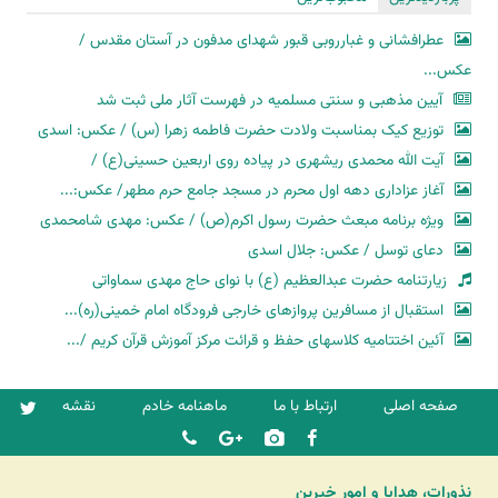
عطرافشانی و غبارروبی قبور شهدای مدفون در آستان مقدس /
عکس...
آیین مذهبی و سنتی مسلمیه در فهرست آثار ملی ثبت شد
توزیع کیک بمناسبت ولادت حضرت فاطمه زهرا (س) / عکس: اسدی
آیت الله محمدی ریشهری در پیاده روی اربعین حسینی(ع) /
آغاز عزاداری دهه اول محرم در مسجد جامع حرم مطهر/ عکس:...
ویژه برنامه مبعث حضرت رسول اکرم(ص) / عکس: مهدی شامحمدی
دعای توسل / عکس: جلال اسدی
زیارتنامه حضرت عبدالعظیم (ع) با نوای حاج مهدی سماواتی
استقبال از مسافرین پروازهای خارجی فرودگاه امام خمینی(ره)...
آئین اختتامیه کلاسهای حفظ و قرائت مرکز آموزش قرآن کریم /...
صفحه اصلی
ارتباط با ما
ماهنامه خادم
نقشه
نذورات، هدایا و امور خیرین