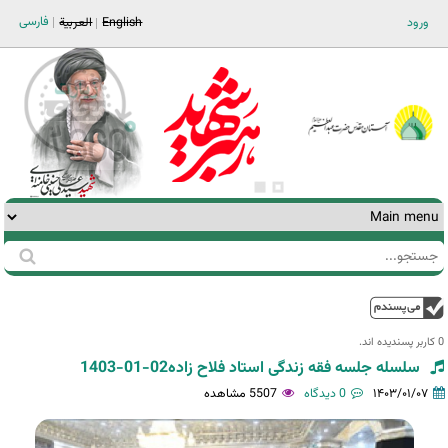
Jump to navigation
فارسی
ورود
English
العربية
جستجو
فرم
جستجو
بالا
0 کاربر پسندیده اند.‎
سلسله جلسه فقه زندگی استاد فلاح زاده02-01-1403
۱۴۰۳/۰۱/۰۷
0 دیدگاه
5507 مشاهده