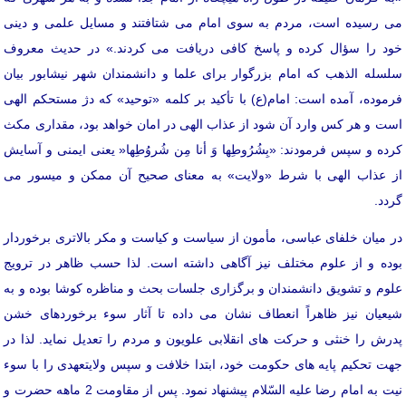
می رسیده است، مردم به سوی امام می شتافتند و مسایل علمی و دینی
خود را سؤال کرده و پاسخ کافی دریافت می کردند.» در حدیث معروف
سلسله الذهب که امام بزرگوار برای علما و دانشمندان شهر نیشابور بیان
فرموده، آمده است: امام(ع) با تأکید بر کلمه «توحید» که دژ مستحکم الهی
است و هر کس وارد آن شود از عذاب الهی در امان خواهد بود، مقداری مکث
کرده و سپس فرمودند: «بِشُرُوطِها وَ أنا مِن شُروُطِها« یعنی ایمنی و آسایش
از عذاب الهی با شرط «ولایت» به معنای صحیح آن ممکن و میسور می
گردد.
در میان خلفای عباسی، مأمون از سیاست و کیاست و مکر بالاتری برخوردار
بوده و از علوم مختلف نیز آگاهی داشته است. لذا حسب ظاهر در ترویج
علوم و تشویق دانشمندان و برگزاری جلسات بحث و مناظره کوشا بوده و به
شیعیان نیز ظاهراً انعطاف نشان می داده تا آثار سوء برخوردهای خشن
پدرش را خنثی و حرکت های انقلابی علویون و مردم را تعدیل نماید. لذا در
جهت تحکیم پایه های حکومت خود، ابتدا خلافت و سپس ولایتعهدی را با سوء
نیت به امام رضا علیه السّلام پیشنهاد نمود. پس از مقاومت 2 ماهه حضرت و