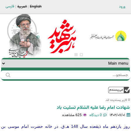
Jump to navigation
فارسی
ورود
English
العربية
جستجو
فرم
جستجو
بالا
0 کاربر پسندیده اند.‎
شهادت امام رضا علیه السّلام تسلیت باد
۱۴۰۲/۰۷/۰۱
0 دیدگاه
625 مشاهده
روز یازدهم ماه ذیقعده سال 148 هـ.ق. در خانه حضرت امام موسی بن