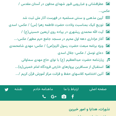
عطرافشانی و غبارروبی قبور شهدای مدفون در آستان مقدس /
عکس...
آیین مذهبی و سنتی مسلمیه در فهرست آثار ملی ثبت شد
توزیع کیک بمناسبت ولادت حضرت فاطمه زهرا (س) / عکس: اسدی
آیت الله محمدی ریشهری در پیاده روی اربعین حسینی(ع) /
آغاز عزاداری دهه اول محرم در مسجد جامع حرم مطهر/ عکس:...
ویژه برنامه مبعث حضرت رسول اکرم(ص) / عکس: مهدی شامحمدی
دعای توسل / عکس: جلال اسدی
زیارتنامه حضرت عبدالعظیم (ع) با نوای حاج مهدی سماواتی
استقبال از مسافرین پروازهای خارجی فرودگاه امام خمینی(ره)...
آئین اختتامیه کلاسهای حفظ و قرائت مرکز آموزش قرآن کریم /...
صفحه اصلی
ارتباط با ما
ماهنامه خادم
نقشه
نذورات، هدایا و امور خیرین