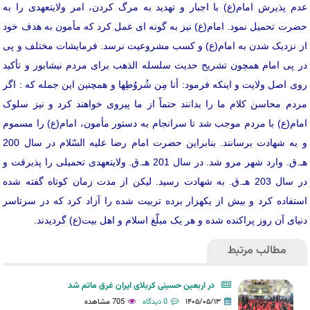
عدم پذیرش امام(ع) با اجبار و تهدید به مرگ کردن، امر ولایتعهدی را به
حضرت تحمیل نمود. امام(ع) نیز به گونه ای عمل کرد که مأمون به هدف خود
از نزدیک شدن به امام(ع) و کسب مشروعیت نرسد. فرمایشات مختلف و پی
در پی امام همچون تشریح حدیث سلسله الذهب برای مردم نیشابور و تأکید
روی اصل ولایت و اینکه فرمود: أنا مِن شُروُطِها و همچنین این جمله که : اگر
مردم محاسن کلام ما را بدانند حتماً از ما پیروی خواهند کرد و نیز سلوک
امام(ع) با مردم موجب شد تا سرانجام به دستور مأمون، امام(ع) را مسموم
و به شهادت برسانند. بنابراین حضرت امام رضا علیه السّلام در سال 200
هـ.ق. وارد شهر مرو شد. در سال 201 هـ.ق. ولایتعهدی تحمیلی را پذیرفت و
در سال 203 هـ.ق. به شهادت رسید. لیکن از مدت زمان کوتاه گفته شده
استفاده کرد و بیش از یکهزار برده تربیت شده را آزاد کرد که در سرتاسر
دنیای آن روز پراکنده شده و هر یک مبلّغ اسلام و اهل بیت(ع) گردیدند.
مطالب مرتبط
در اربعین حسینی کربلای ایران غرق ماتم شد
۱۴۰۵/۰۵/۱۳
0 دیدگاه
705 مشاهده