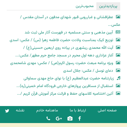
پربازدیدترین
محبوب‌ترین
عطرافشانی و غبارروبی قبور شهدای مدفون در آستان مقدس /
عکس...
آیین مذهبی و سنتی مسلمیه در فهرست آثار ملی ثبت شد
توزیع کیک بمناسبت ولادت حضرت فاطمه زهرا (س) / عکس: اسدی
آیت الله محمدی ریشهری در پیاده روی اربعین حسینی(ع) /
آغاز عزاداری دهه اول محرم در مسجد جامع حرم مطهر/ عکس:...
ویژه برنامه مبعث حضرت رسول اکرم(ص) / عکس: مهدی شامحمدی
دعای توسل / عکس: جلال اسدی
زیارتنامه حضرت عبدالعظیم (ع) با نوای حاج مهدی سماواتی
استقبال از مسافرین پروازهای خارجی فرودگاه امام خمینی(ره)...
آئین اختتامیه کلاسهای حفظ و قرائت مرکز آموزش قرآن کریم /...
صفحه اصلی
ارتباط با ما
ماهنامه خادم
نقشه