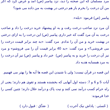
مرد مسلمان که این صحنه را دید، نزد پیامبر (ص) آمد و عرض کرد که اگر
من آن درخت را بخرم باز هم درختی در بهشت به من داده می شود؟
پیامبر (ص) فرمود: «بله».
آن مرد نزد صاحب درخت رفت و به او پیشنهاد خرید درخت را داد و صاحب
درخت به آن مرد گفت که خبر داری پیامبر (ص) این درخت را به ازای درختی
در بهشت خرید و من آن را ندادم. مرد گفت: «به چند برابر قیمت درخت را
می فروشی؟» و مرد گفت: «به 40 برابر قیمت آن را می فروشم» و مرد
نیز آن درخت را خرید و به پیامبر (ص) خبر داد و پیامبر (ص) نیز آن درخت را
به مرد همسایه هدیه داد.
این قصه در قرآن نیست؛ ولی با شنیدن این قصه ها آیه ها را بهتر می فهمیم.
آیات 5 و 6 و 7: دسته اول آنهایی که بخشنده هستند و تقوی هم دارند؛ یعنی از
راه حرام کسب درآمد نمی کنند و نیت پاک و درآمد حلال دارند؛ چنین کسی را
خدا فرموده:
( حُسنَی : پاداش نیک آخرت ) ( صَدَّق : قبول دارد )