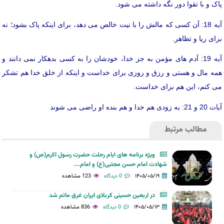
پاک و با تقوا دور نگه داشته می شود.
آیه 18: آن کسی که مالش را با نیت خالص می دهد، برای اینکه پاک بشود؛ نه
برای ریا و تظاهر.
آیه 19: آدم های مؤمن به جز خدا، خودشان را به کسی بدهکار نمی دانند و
همه مال و هستی و رزق و روزی برای خداست و اینکه از خلق خدا هم تشکر
می کنم، این هم برای خداست.
آیات 20 و 21: به زودی هم خدا و هم بنده او راضی می شوند
مطالب مرتبط
ویژه برنامه های ایام رحلت حضرت رسول اکرم(ص) و
شهادت امام حسن مجتبی(ع) و امام...
۱۴۰۵/۰۵/۱۹
0 دیدگاه
123 مشاهده
در اربعین حسینی کربلای ایران غرق ماتم شد
۱۴۰۵/۰۵/۱۳
0 دیدگاه
836 مشاهده