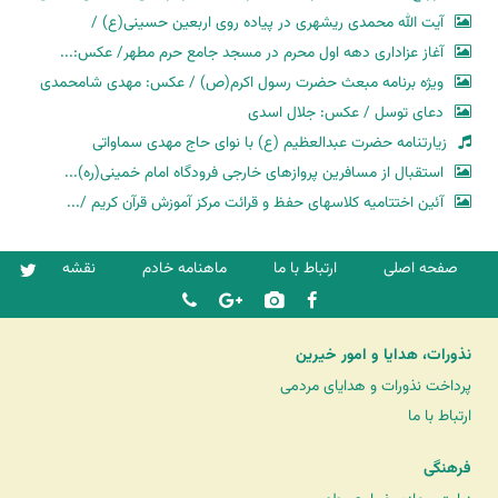
آیت الله محمدی ریشهری در پیاده روی اربعین حسینی(ع) /
آغاز عزاداری دهه اول محرم در مسجد جامع حرم مطهر/ عکس:...
ویژه برنامه مبعث حضرت رسول اکرم(ص) / عکس: مهدی شامحمدی
دعای توسل / عکس: جلال اسدی
زیارتنامه حضرت عبدالعظیم (ع) با نوای حاج مهدی سماواتی
استقبال از مسافرین پروازهای خارجی فرودگاه امام خمینی(ره)...
آئین اختتامیه کلاسهای حفظ و قرائت مرکز آموزش قرآن کریم /...
صفحه اصلی
ارتباط با ما
ماهنامه خادم
نقشه
نذورات، هدایا و امور خیرین
پرداخت نذورات و هدایای مردمی
ارتباط با ما
فرهنگی