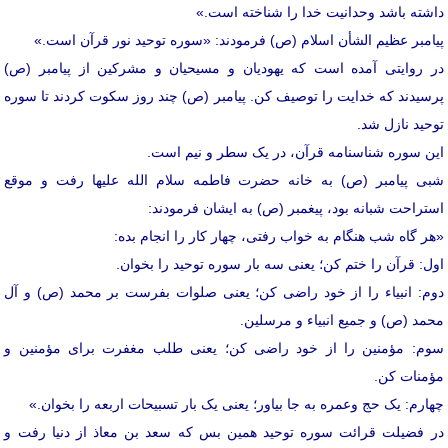
داشته باشد وحدانیت خدا را شناخته است.»
پیامبر عظیم الشأن اسلام (ص) فرمودند: «سوره توحید نور قرآن است.»
در روایتی آمده است که یهودیان و مسیحیان و مشرکین از پیامبر (ص)
پرسیدند که خدایت را توصیف کن. پیامبر (ص) چند روز سکوت کردند تا سوره
توحید نازل شد.
این سوره شناسنامه قرآن، در یک سطر و نیم است.
شبی پیامبر (ص) به خانه حضرت فاطمه سلام الله علیها رفت و موقع
استراحت شبانه بود، پیغمبر (ص) به ایشان فرمودند:
«هر گاه شب هنگام به خواب رفتی، چهار کار را انجام بده:
اول: قرآن را ختم کن؛ یعنی سه بار سوره توحید را بخوان.
دوم: انبیاء را از خود راضی کن؛ یعنی صلوات بفرست بر محمد (ص) و آل
محمد (ص) و جمیع انبیاء و مرسلین.
سوم: مؤمنین را از خود راضی کن؛ یعنی طلب مغفرت برای مؤمنین و
مؤمنات کن.
چهارم: یک حج وعمره به جا بیاور؛ یعنی یک بار تسبیحات اربعه را بخوان.»
در فضیلت قرائت سوره توحید همین بس که سعد بن معاذ از دنیا رفت و