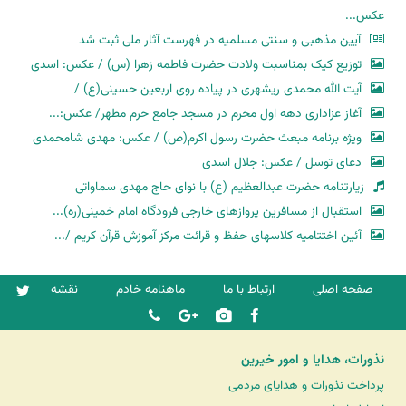
عکس...
آیین مذهبی و سنتی مسلمیه در فهرست آثار ملی ثبت شد
توزیع کیک بمناسبت ولادت حضرت فاطمه زهرا (س) / عکس: اسدی
آیت الله محمدی ریشهری در پیاده روی اربعین حسینی(ع) /
آغاز عزاداری دهه اول محرم در مسجد جامع حرم مطهر/ عکس:...
ویژه برنامه مبعث حضرت رسول اکرم(ص) / عکس: مهدی شامحمدی
دعای توسل / عکس: جلال اسدی
زیارتنامه حضرت عبدالعظیم (ع) با نوای حاج مهدی سماواتی
استقبال از مسافرین پروازهای خارجی فرودگاه امام خمینی(ره)...
آئین اختتامیه کلاسهای حفظ و قرائت مرکز آموزش قرآن کریم /...
صفحه اصلی
ارتباط با ما
ماهنامه خادم
نقشه
نذورات، هدایا و امور خیرین
پرداخت نذورات و هدایای مردمی