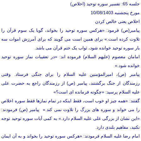
جلسه 65: تفسیر سوره توحید (اخلاص)
مورخ پنجشنبه 10/08/1403
اخلاص یعنی خالص کردن
پیامبر(ص) فرمود: «هرکس سوره توحید را بخواند، گویا یک سوم قرآن را
تلاوت کرده است.» برای همین است می گویند که برای آمرزش اموات سه
بار سوره توحید خوانده شود، ثواب یک ختم قرآن می باشد.
امامان معصوم (علیهم السلام) فرموده اند: «در تعقیبات نماز سوره توحید
خوانده شود.»
پیامبر (ص)، امیرالمؤمنین علیه السلام را برای جنگی فرستاد. وقتی
رزمندگان از جنگ برگشتند، پیامبر (ص) از رزمندگان راجع به حضرت علی
علیه السلام پرسید: «چگونه فرمانده ای است؟»
گفتند: «همه چیز او خوب است، فقط اینکه در تمام نمازها فقط سوره اخلاص
را می خواند و سوره های بزرگ را تلاوت نمی کند.» پیامبر (ص) فرمودند:
«این نشان از بزرگی علی علیه السلام دارد.» به کمی آیات سوره توحید توجه
نکنید، مفاهیم بلندی دارد.
امام رضا علیه السلام فرمودند: «هرکس سوره توحید را بخواند و به آن ایمان