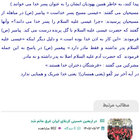
پیدا کنند، به خاطر همین یهودیان ایشان را به عنوان پسر خدا می خوانند.)
مسیحیان می گفتند: «عیسی مسیح پسر خداست.» پیامبر (ص) در مباهله از
مسیحیان پرسیدند: «چرا عیسی علیه السلام را پسر خدا می دانند؟» وآنها
گفتند که حضرت عیسی علیه السلام با گل پرنده درست می کند. پیامبر (ص)
فرمودند: «این کار به اذن خدا بوده است.» و دلیل دیگر اینکه «عیسی علیه
السلام پدر نداشته و فقط مادر دارد.» پیغمبر (ص) در پاسخ به این جمله
فرمودند که حضرت آدم علیه السلام اصلا نه پدر داشته و نه مادر.
مشرکین می گفتند : «فرشتگان دختران خدا هستند.»
در آیه آخر نیز کُفو (یعنی همسان)؛ یعنی خدا شریک و همتایی ندارد.
مطالب مرتبط
در اربعین حسینی کربلای ایران غرق ماتم شد
۱۴۰۵/۰۵/۱۳
0 دیدگاه
802 مشاهده