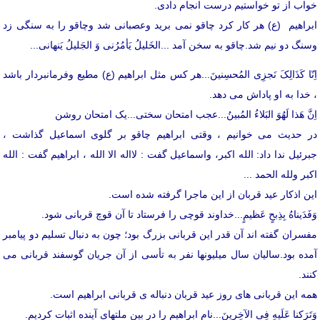
خواب از تو خواستیم درست انجام دادی.
ابراهیم (ع) هر کار کرد چاقو نمی برید وعصبانی شد وچاقو را به سنگی زد
وسنگ دو نیم شد.چاقو به سخن آمد ...الخَلیلُ یَأمُرُنی وَ الجَلیلُ یَنهانی...
اِنّا کَذَالِکَ نَجزِی المُحسِنینَ...هر کس مثل ابراهیم (ع) مطیع وفرمانبردار باشد
، خدا به او پاداش می دهد.
اِنَّ هَذا لَهُوَ البَلاءُ المُبینُ...عجب امتحان سختی...یک امتحان روشن
در حدیث می خوانیم ، وقتی ابراهیم چاقو بر گلوی اسماعیل گذاشت ،
جبرئیل ندا داد: الله اکبر، واسماعیل گفت : لااله الا الله ، ابراهیم گفت : الله
اکبر ولله الحمد ...
این اذکار عید قربان از این ماجرا گرفته شده است.
وَفَدَیناهُ بِذِبحٍ عَظیمٍ...خداوند قوچی را فرستاد تا آن قوچ قربانی شود.
مفسران گفته اند آن قدر این قربانی بزرگ بود؛ چون به دنبال تسلیم دو پیامبر
آمده بود.سالیان سال میلیونها نفر به تأسی از آن جریان گوسفند قربانی می
کنند.
همه این قربانی های روز عید قربان دنباله ی قربانی ابراهیم است.
وَتَرَکنا عَلَیهِ فِی الآخِرینَ...نام ابراهیم را در بین ملتهای آینده اثبات کردیم.