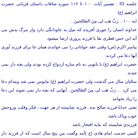
جلسه 33 : تفسیر آیات ۱۰۰ تا ۱۱۲ سوره صافات داستان قربانی حضرت
ابراهیم (ع)
ایه ۱۰۰ ...رَبِّ هَب لی مِنَ الصّالِحینَ...
خداوند انسان را جوری آفریده که میل به جاودانگی دارد واز مرگ بدش می
آید.این حس فطری بقا با فرزند پروری ارضا میشود.
پیامبر اکرم (ص) وقتی عقد جوانانی را می خواندند همان جا برای فرزند آوری
آنها دعا می کردند.
حضرت ابراهیم (ع) با بانویی به نام ساره ازدواج کرده بودند ولی بچه دار نمی
شدند.
سالیان سال می گذشت ولی حضرت ابراهیم (ع) مایوس نمی شد ومدام دعا
می کرد ... رَبِّ هَب لی مِنَ الصّالِحینَ...آنهایی که بچه دار نمی شوند این دعا
را زیاد بخوانند.
یعنی خدایا فرزند صالح بده...فرزند شایسته از هر جهت ، فکر وقلب وروحش
خوب وپاک باشد.
فرزندی شایسته که مایه افتخار باشد.
کسی خدمت امام هادی (ع )آمد وگفت من پنج سال است که از فرزند دار