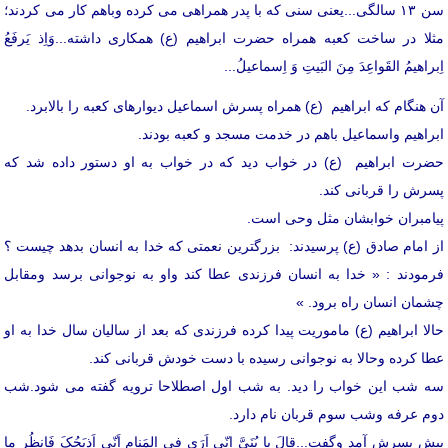
سن ۱۳ سالگی...یعنی سنی که با پدر همراهی می کرده وباهم کار می کردند؛
مثلا در ساخت کعبه همراه حضرت ابراهیم (ع) همکاری داشته...وَاِذ یَرفَعُ
اِبراهیمُ القَواعِدَ مِنَ البَیتِ وَ اِسماعیلُ...
آن هنگام که ابراهیم (ع) همراه پسرش اسماعیل دیوارهای کعبه را بالابرد.
ابراهیم واسماعیل باهم در خدمت مسجد و کعبه بودند.
حضرت ابراهیم (ع) در خواب دید که در خواب به او دستور داده شد که
پسرش را قربانی کند.
پیامبران خوابشان مثل وحی است.
از امام صادق (ع) پرسیدند: بزرگترین نعمتی که خدا به انسان بدهد چیست ؟
فرمودند : « خدا به انسان فرزندی عطا کند واو به نوجوانی برسد ومقابل
چشمان انسان راه برود. »
حالا ابراهیم (ع) ماموریت پیدا کرده فرزندی که بعد از سالیان سال خدا به او
عطا کرده وحالا به نوجوانی رسیده با دست خودش قربانی کند.
سه شب این خواب را دید. به شب اول اصطلاحا ترویه گفته می شود.شب
دوم عرفه وشب سوم قربان نام دارد.
پیش پسرش آمد وگفت...قالَ یا بُنَیَّ اِنّی اَرَی فِی المَنامِ اَنّی اَذبَحُکَ فَانظُر ما