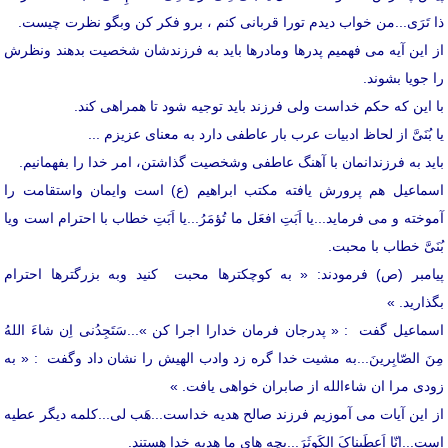
ذا تَرَی...من خواب دیدم تورا قربانی کنم ، برو فکر کن وبگو نظرت چیست.
از این آیه می فهمیم پدرها ومادرها باید به فرزندشان شخصیت بدهند ونظرش
را جویا بشوند.
با این که حکم خداست ولی فرزند باید توجیه شود تا همراهی کند.
یا بُنَیَّ از لحاظ ادبیات عرب بار عاطفی دارد به معنای عزیزم ...
باید به فرزندانمان با آهنگ عاطفی وشخصیت گذاشتن، امر خدا را بفهمانیم.
اسماعیل هم پرورش یافته مکتب ابراهیم (ع) است وایمان واستقامت را
آموخته و می فرماید...یا اَبَتِ افعَل ما تُؤمَرُ...یا اَبَتِ خطاب با احترام است ویا
بُنَیَّ خطاب با محبت.
پیامبر (ص) فرمودند: « به کوچکترها محبت کنید وبه بزرگترها احترام
بگذارید. »
اسماعیل گفت : « پدرجان فرمان خدارا اجرا کن »...سَتَجِدُنی اِن شاءَ اللهُ
مِنَ الصّابِرینَ...به مشیت خدا گره زد وادب الهیش را نشان داد وگفت : « به
زودی مرا ان شاءالله از صابران خواهی یافت. »
از این آیات می آموزیم فرزند صالح هدیه خداست...هَب لی...کلمه دیگر عطیه
است...اِنّا اَعطَیناکَ الکَوثَرَ...بچه های ما هدیه خدا هستند.