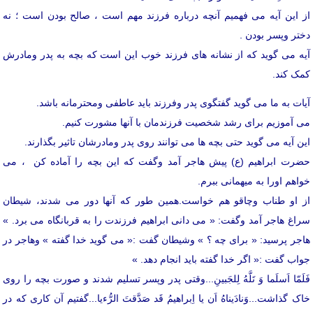
از این آیه می فهمیم آنچه درباره فرزند مهم است ، صالح بودن است ؛ نه
دختر وپسر بودن .
آیه می گوید که از نشانه های فرزند خوب این است که بچه به پدر ومادرش
کمک کند.
آیات به ما می گوید گفتگوی پدر وفرزند باید عاطفی ومحترمانه باشد.
می آموزیم برای رشد شخصیت فرزندمان با آنها مشورت کنیم.
این آیه می گوید حتی بچه ها می توانند روی پدر ومادرشان تاثیر بگذارند.
حضرت ابراهیم (ع) پیش هاجر آمد وگفت که این بچه را آماده کن ، می
خواهم اورا به میهمانی ببرم.
از او طناب وچاقو هم خواست.همین طور که آنها دور می شدند، شیطان
سراغ هاجر آمد وگفت: « می دانی ابراهیم فرزندت را به قربانگاه می برد. »
هاجر پرسید: « برای چه ؟ » وشیطان گفت :« می گوید خدا گفته » وهاجر در
جواب گفت :« اگر خدا گفته باید انجام دهد. »
فَلَمّا اَسلَما وَ تَلَّهُ لِلجَبینِ...وقتی پدر وپسر تسلیم شدند و صورت بچه را روی
خاک گذاشت...وَنادَیناهُ اَن یا اِبراهیمُ قَد صَدَّقتَ الرُّءیا...گفتیم آن کاری که در