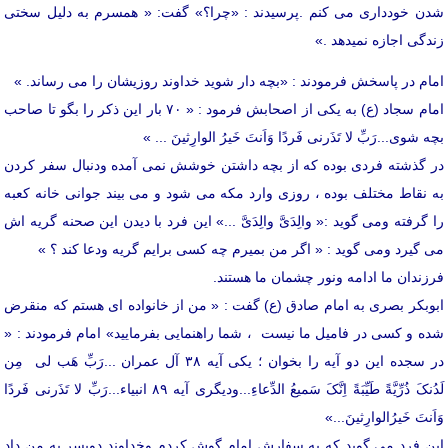
شدن خودداری می کنم .پرسیدند : «چرا؟» گفت: « همسرم به دلیل سختی
زندگی اجازه نمیدهد .»
امام در پاسخش فرمودند : «بچه دار شوید خداوند روزیشان را می رساند. »
امام سجاد (ع) به یکی از اصحابش فرمود : « ۷۰ بار این ذکر را بگو تا صاحب
بچه شوی...رَبِّ لا تَذَرنی فَردًا وَاَنتَ خَیرُ الوارِثینَ ... »
در گذشته فردی بوده که از بچه داشتن خوشش نمی آمده ودنبال سفر کردن
به نقاط مختلف بوده ، روزی وارد مکه می شود و می بیند جوانی خانه کعبه
را گرفته ومی گوید :« والِدَیَّ والِدَیَّ ...» این فرد با دیدن این صحنه گریه اش
می گیرد ومی گوید : « اگر من بمیرم چه کسی برایم گریه ودعا کند ؟ »
فرزندان ما ادامه ونور چشمان ما هستند.
ابوبکر بصری به امام صادق (ع) گفت : « من از خانواده ای هستم که منقرض
شده و کسی در فامیل ما نیست ، شما راهنمایی بفرمایید» امام فرمودند : «
در سجده این دو آیه را بخوان ؛ یکی آیه ۳۸ آل عمران ...رَبِّ هَب لی مِن
لَدُنکَ ذُرِّیَّةً طَیِّبَةً اِنَّکَ سَمیعُ الدِّعاءِ...ودیگری آیه ۸۹ انبیاء...رَبِّ لا تَذَرنی فَردًا
وَاَنتَ خَیرُالوارِثینَ...»
این فرد می گوید که به سفارش امام گوش کردم وخداوند دوپسر به من داد