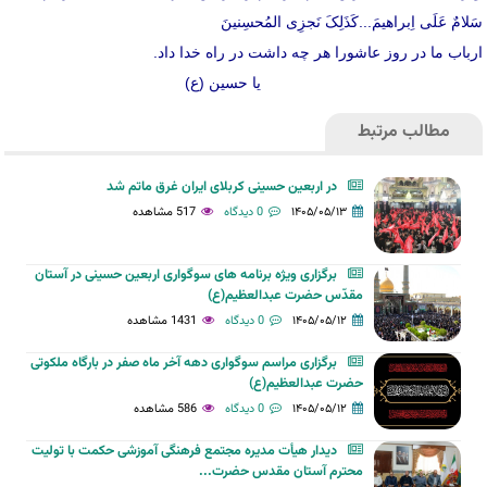
سَلامٌ عَلَی اِبراهیمَ...کَذَلِکَ نَجزِی المُحسِنینَ
ارباب ما در روز عاشورا هر چه داشت در راه خدا داد.
یا حسین (ع)
مطالب مرتبط
در اربعین حسینی کربلای ایران غرق ماتم شد
۱۴۰۵/۰۵/۱۳
0 دیدگاه
517 مشاهده
برگزاری ویژه برنامه های سوگواری اربعین حسینی در آستان
مقدّس حضرت عبدالعظیم(ع)
۱۴۰۵/۰۵/۱۲
0 دیدگاه
1431 مشاهده
برگزاری مراسم سوگواری دهه آخر ماه صفر در بارگاه ملکوتی
حضرت عبدالعظیم(ع)
۱۴۰۵/۰۵/۱۲
0 دیدگاه
586 مشاهده
دیدار هیأت مدیره مجتمع فرهنگی آموزشی حکمت با تولیت
محترم آستان مقدس حضرت...