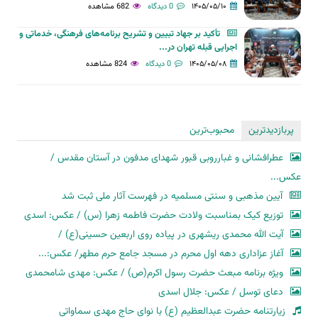
۱۴۰۵/۰۵/۱۰
0 دیدگاه
682 مشاهده
تأکید بر جهاد تبیین و تشریح برنامه‌های فرهنگی، خدماتی و
اجرایی قبله تهران در...
۱۴۰۵/۰۵/۰۸
0 دیدگاه
824 مشاهده
پربازدیدترین
محبوب‌ترین
عطرافشانی و غبارروبی قبور شهدای مدفون در آستان مقدس /
عکس...
آیین مذهبی و سنتی مسلمیه در فهرست آثار ملی ثبت شد
توزیع کیک بمناسبت ولادت حضرت فاطمه زهرا (س) / عکس: اسدی
آیت الله محمدی ریشهری در پیاده روی اربعین حسینی(ع) /
آغاز عزاداری دهه اول محرم در مسجد جامع حرم مطهر/ عکس:...
ویژه برنامه مبعث حضرت رسول اکرم(ص) / عکس: مهدی شامحمدی
دعای توسل / عکس: جلال اسدی
زیارتنامه حضرت عبدالعظیم (ع) با نوای حاج مهدی سماواتی