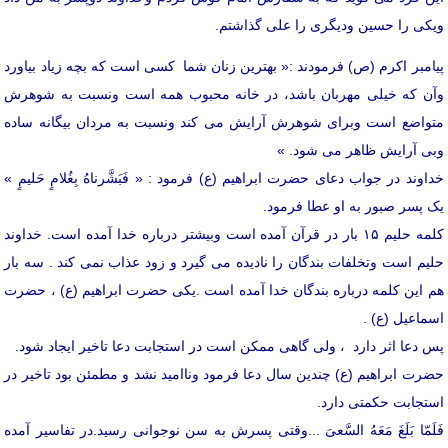
ویکی را حسین ودیگری را علی گذاشتم.
پیامبر اکرم (ص) فرمودند :« بهترین زنان شما کسی است که بچه زیاد بیاورد
وآن که خیلی مهربان باشد، در خانه محبوب همه است ونسبت به شوهرش
متواضع است وبرای شوهرش آرایش می کند ونسبت به مردان بیگانه ساده
وبی آرایش ظاهر می شود. »
خداوند در جواب دعای حضرت ابراهیم (ع) فرمود : « فَبَشَّرناهُ بِغُلامٍ حَلیمٍ »
یک پسر صبور به او عطا فرمود.
کلمه حلیم ۱۵ بار در قرآن آمده است وبیشتر درباره خدا آمده است. خداوند
حلیم است وتخلفات بندگان را نادیده می گیرد و زود عذاب نمی کند . سه بار
هم این کلمه درباره بندگان خدا آمده است .یکی حضرت ابراهیم (ع) ، حضرت
اسماعیل (ع) .
پس دعا اثر دارد ، ولی گاهی ممکن است در استجابت دعا تاخیر ایجاد شود.
حضرت ابراهیم (ع) چندین سال دعا فرمود وناامید نشد و مطمئن بود تاخیر در
استجابت حکمتی دارد.
فَلَمّا بَلَغَ مَعَهُ السَّعیَ ...وقتی پسرش به سن نوجوانی رسید.در تفاسیر آمده