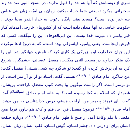
سری از دوستانش که آنها هم خدا را قبول ندارند، در مسجد النبی ضد خداوند
سخنرانی می­کردند، یعنی شما حساب بکنید، زمان بنی امیّه، زبان بنی عباس
چه خبر بوده است؟ مسجد یعنی پایگاه دعوت به خدا، انقدر بی­حیا بودند ،
حکومت عباسی به آنها میدان داده است که از کشورهای خارجی آمده­اند کنار
قبر پیامبر داد می­زنند خدا نیست. ابن‌ ابی‌العوجاء، این را می­گفت: کسی که
قبرش اینجاست، یعنی پیامبر، فیلسوفی بوده است، که به دروغ ادعا می­کرده
این جهان خدا دارد، او با زیرکی یک کاری کرد که نامش، جهانگیر شد. این را
یک منکر خداوند در مسجد النبی می­گفت، مفضل عصبانی، خشمگین، شروع
کرد به آن پرخاش کردن، او گفت: تو شاگرد چه کسی هستی؟ مفضل گفت:
علیه­السلام
من شاگرد امام صادق
هستم، گفت: استاد تو از تو آرام­تر است، از
تو نرم­تر است، اگر راست می­گویی بیا بحث کنیم، مفضل ناراحت، پریشان،
علیه­السلام
غصه­دار که اسلام به کجا رسیده است؟ به خانه امام صادق­
آمد،
گفت: ای فرزند پیغمبر من ناراحت هستم، درس خداشناسی به من بدهید،
علیه­السلام
امام صادق
فرمود: مفضل فردا بیا، قلم و کاغذ هم بیاور، فردا صبح
علیه­السلام
مفضل با قلم وکاغذ آمد، از صبح تا ظهر امام صادق
، درباره خلقت
انسان برای او درس داد، چشم انسان، گوش انسان، قلب انسان، زبان انسان،