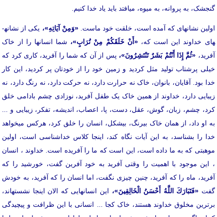
گنجشک، به پروانه، به میوه، می­افتد باید یاد خدا کنیم.
اولین نشانه­ای که آمده است، خلقت خود ماست.
«وَمِنْ آيَاتِهِ»،
یکی از نشانه­
های خداوند این است که،
«أَنْ خَلَقَكُمْ مِنْ تُرَابٍ»،
شما انسان­ها را از خاک
آفرید،
«ثُمَّ إِذَا أَنْتُمْ بَشَرٌ تَنْتَشِرُونَ»،
پس از آن که شما را آفرید، کاری کرد که
خیلی پرشتاب تولید مثل کردید و زمین خود را از خودتان پر کردید، این کار
خدا بود. آقایان، بانوان، خاک نه حرارت دارد، نه حرکت دارد، نه رنگ دارد، نه
زیبایی دارد، خداوند از همین خاک یک طفل آفرید، نوزادی چشم بادامی خلق
کرد، چشم، زبان، گوش، عقل، دست، پا، اعصاب، اندیشه، تفکر، زیبایی و ...
به او داد، از همان خاک بی­رنگ، بی­شکل، انسان را خلق کرد، هرکس می­خواهد
خدا را بشناسد، به این آیات نگاه کند، اینجا کلاس خداشناسی است، اولین
موهبتی که به ما داده است، این است که ما را آفریده است. خداوند ، انسان
، این موجود با اهمیت را وقتی آفرید به خود آفرین گفت، خورشید را که
آفرید، ماه را که آفرید، چنین چیزی نگفت، اما انسان را که آفرید، به خودش
گفت
«فَتَبَارَكَ اللَّهُ أَحْسَنُ الْخَالِقِينَ»،
این انسان­هایی که الان اینجا نشسته­اند،
برترین مخلوق خداوند هستند، خاک کجا ... انسانی با این ظرافت و پیچیدگی