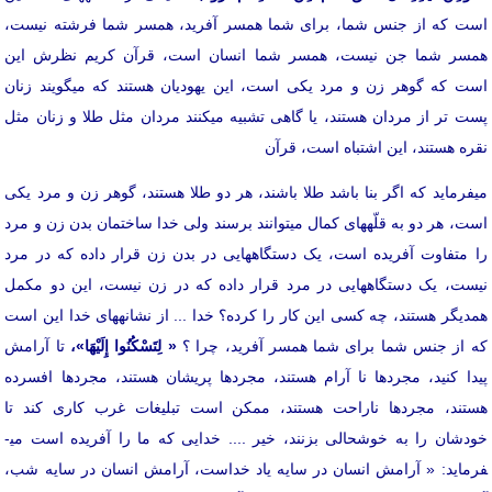
است که از جنس شما، برای شما همسر آفرید، همسر شما فرشته نیست،
همسر شما جن نیست، همسر شما انسان است، قرآن کریم نظرش این
است که گوهر زن و مرد یکی است، این یهودیان هستند که می­گویند زنان
پست تر از مردان هستند، یا گاهی تشبیه می­کنند مردان مثل طلا و زنان مثل
نقره هستند، این اشتباه است، قرآن
می­فرماید که اگر بنا باشد طلا باشند، هر دو طلا هستند، گوهر زن و مرد یکی
است، هر دو به قلّه­های کمال می­توانند برسند ولی خدا ساختمان بدن زن و مرد
را متفاوت آفریده است، یک دستگاه­هایی در بدن زن قرار داده که در مرد
نیست، یک دستگاه­هایی در مرد قرار داده که در زن نیست، این دو مکمل
همدیگر هستند، چه کسی این کار را کرده؟ خدا ... از نشانه­های خدا این است
که از جنس شما برای شما همسر آفرید، چرا ؟
«
لِتَسْكُنُوا إِلَيْهَا»،
تا آرامش
پیدا کنید، مجردها نا آرام هستند، مجردها پریشان هستند، مجردها افسرده
هستند، مجردها ناراحت هستند، ممکن است تبلیغات غرب کاری کند تا
ودشان را به خوشحالی بزنند، خیر .... خدایی که ما را آفریده است می­
فرماید: « آرامش انسان در سایه یاد خداست، آرامش انسان در سایه شب،