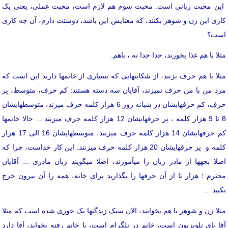
این محبت زبانی است. محبت سوم هم لازم است، محبت عملی، یعنی یک
کاری این زن و شوهر بکنند، که معنایش این باشد، دوستت دارم، آن چه کاری
است؟
مثلا با هم غذا بخورند، جدا جدا نه ، باهم.
مثلا با هم حرف بزنند، از شکایت­هایی که بسیاری از خانم­ها دارند این است که
مرد من با من حرف نمی­زند، آقایان سه دسته هستند: کم حرف، متوسط، پر
حرف، کم حرف­هابشان در شبانه روز 6 هزار کلمه حرف می­زند، متوسط­هایشان
8 تا 9 هزار کلمه ، پر حرف­هایشان 12 هزار کلمه حرف می­زنند ... حالا خانم­ها
کم حرفهایشان 14 هزار کلمه حرف می­زنند، متوسط­هایشان 16 الی 17 هزار
کلمه و پر حرفهایشان 20 هزار کلمه حرف می­زنند. این کار خداست، چرا که
اصلا بچه­ها از مادر زبان را می­آموزند، اصلا می­گویند زبان مادری ... آقایان
محترم ؛ هزار تا از آن حرف­ها را بگذارید برای خانه، همه را آن بیرون خرج
نکنید ...
مثلا زن و شوهر با هم بخوابند، الان سبک زندگی­ها یک جوری شده است که مثلا
آقا پای تلویزیون است، خانم در تلگرام است، یا خانم رفته بخوابد، آقا دارد