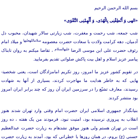
بسم الله الرحمن الرحیم
«
الهی وَ أَنْطِقْنِی بِالْهُدَی، وَ أَلْهِمْنِی التَّقْوَی»
شب جمعه، شب رحمت و مغفرت، شب زیارتی سالار شهیدان، محبوب دل
سلام­الله­علیها
آدمیان، دهه کرامت ولادت با سعادت حضرت معصومه
و میلاد امام
علیه­السلام
رئوف حضرت علی ابن موسی الرضا
، تقاضا می­کنم به روان تابناک
پیامبر عزیز اسلام و اهل بیت پاکش صلواتی تقدیم بفرمایید.
در تقویم کشور عزیز ما امروز، روز تکریم امامزادگان است، یعنی شخصیت­
هایی که به خاطر هدایت ما مهاجرت کردند، بسیاری از آنها به شهادت
رسیدند، معارف تشیّع را در سرزمین ایران آن روز که چند برابر ایران امروز
بود منتشر کردند.
بنیانگذار جمهوری اسلامی ایران حضرت امام وقتی وارد تهران شدند هنوز
انقلاب به پیروزی نرسیده بود، امنیت نبود، فرمودند من یک هفته ، ده روز
است در تهران هستم ولی هنوز موفق نشده­ام به زیارت حضرت عبدالعظیم
حسنی (ع) بروم، در همان روزها با خطراتی که بود، آمدند به زیارت حضرت