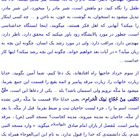
طفل را نگاه کنید، دو ماهش است، شیر مادر را می­خورد، این شیر مادر،
تبدیل می­شود به استخوان، به گوشت، به خون، به ناخن و .... چه کسی اینکار
را می­کند؟ آنهایی که اهل فکر هستند، می­گویند، اینجا ایستگاه خداشناسی
است، چطور در مورد پالایشگاه زود باور می­کنید که محقق دارد، ناظر دارد،
مهندس دارد، مراقب دارد، ولی در مورد رشد یک انسان، چگونه این بچه به
زبان می­آید؟ » در آیات بعد خواهیم خواند، چگونه این بچه رشد می­کند؟ اینها کار
خداست ...
از سوم خرداد حاجی­ها راه افتاده­اند، یک دعا کنیم، شما آمین بگویید، خدایا
زیارت خانه­ات را، زیارت مرقد پیامبر و ائمه بقیع را قسمت این جمع بفرما،
می­شود ما مکّه نرویم ولی اسممان باشد؟ بله ... یکی از دعاها این است،
«اَنْ
تَکتُبَنی مِنْ حُجّاجِ بَیتِک الْحَرامِ»،
یعنی خدایا حالا قسمت ما مکّه رفتن نشده
است، اسم ما را ، جزء لیست حاجیان ثبت و ضبط بفرما. قبل از مکّه، یا بعد
از مکّه، حاجیان به مدینه می­روند، مدینه کجاست؟ مسجد النبی (ص) ، مرقد
علیه­السلام
پیامبر است. مُفضل از یاران امام صادق
می­گوید: « وارد مسجد النبی
شدم، یک دانشمندی که خدا را قبول ندارد، به نام ابن‌ ابی‌العوجاء همراه یک