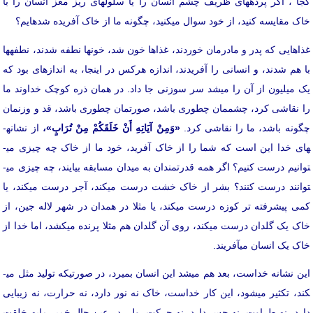
کجا ، اگر پرده­های ظریف چشم انسان را یا سلول­های ریز مغز انسان را با
خاک مقایسه کنید، از خود سوال می­کنید، چگونه ما از خاک آفریده شده­ایم؟
غذاهایی که پدر و مادرمان خوردند، غذاها خون شد، خون­ها نطفه شدند، نطفه­ها
با هم شدند، و انسانی را آفریدند، اندازه هرکس در اینجا، به اندازه­ای بود که
یک میلیون از آن را می­شد سر سوزنی جا داد. در همان ذره کوچک خداوند ما
را نقاشی کرد، چشممان چطوری باشد، صورتمان چطوری باشد، قد و وزنمان
چگونه باشد، ما را نقاشی کرد.
«وَمِنْ آيَاتِهِ أَنْ خَلَقَكُمْ مِنْ تُرَابٍ»،
از نشانه­
ای خدا این است که شما را از خاک آفرید، خود ما از خاک چه چیزی می­
وانیم درست کنیم؟ اگر همه قدرتمندان به میدان مسابقه بیایند، چه چیزی می­
توانند درست کنند؟ بشر از خاک خشت درست می­کند، آجر درست می­کند، یا
کمی پیشرفته تر کوزه درست می­کند، یا مثلا در همدان در شهر لاله جین، از
خاک یک گلدان درست می­کند، روی آن گلدان هم مثلا پرنده می­کشد، اما خدا از
خاک یک انسان می­آفریند.
این نشانه خداست، بعد هم می­شد این انسان بمیرد، در صورتیکه تولید مثل می­
کند، تکثیر می­شود، این کار خداست، خاک نه نور دارد، نه حرارت، نه زیبایی
دارد، نه طراوت، نه حس دارد، نه حرکت، ولی در عین حال خمیر مایه خلقت