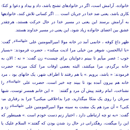
انواده، آرامش است، اگر در خانواده­ای تشنج باشد، داد و بی­داد و دعوا و کتک­
کاری باشد، یعنی ضد خدا در جریان است .... اگر کسانی تلاش کنند، خانواده­ها
به آرامش برسند این یعنی در مسیر خدا در حال حرکت هستند، هرچقدر
عشق بین اعضای خانواده زیاد شود، این یعنی در مسیر خداوند هستند.
علیه­السلام
ظهر داغ کوفه ، خانمی آمد در خانه مولا امیرالمومنین علی
، گفت:
«یا اباالحسن، شوهر من خیلی مرا اذیت می­کند» ، حضرت فرمودند: «بسیار
خوب ؛ عصر می­آیم تا ببینم دعوایتان برای چیست» زن گفت: « نه ؛ الان به
خانه برگردم، مرا می­کشد، البته بعضی اوقات مرا کتک می­زند» حضرت
فرمودند: « باشد، برویم .» با هم رفتند تا اطراف شهر، یک خانه­ای بود ، مرد
علیه­السلام
خانه هم بیرون آمده بود تا ببیند چه خبر است، حضرت علی
را
نشناخت، امام رفتند پیش آن مرد و گفتند: « این خانم همسر توست، شبها
رتان را روی یک متکا می­گذارید، چرا بداخلاقی می­کنی؟ چرا بد رفتاری می­
علیه­السلام
کنی؟ » آن مرد هم یک مشت به سینه مولا امیرالمومنین علی
زد و
گفت: «به تو چه ارتباطی دارد ، اختیار زنم دست خودم است .» همینطور که
این را می­گفت، رهگذرانی در حال رد شدن بودن که گفتند:« السلام علیک یا