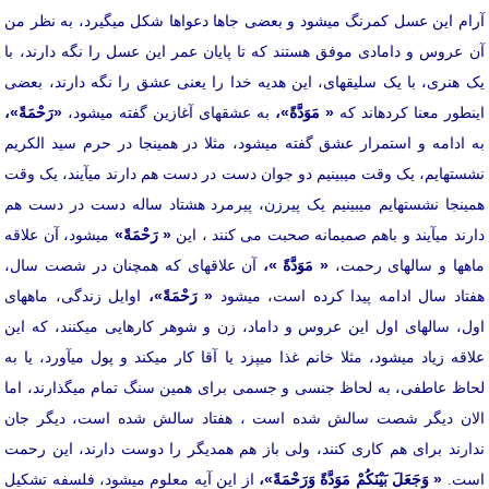
آرام این عسل کمرنگ می­شود و بعضی جاها دعواها شکل می­گیرد، به نظر من
آن عروس و دامادی موفق هستند که تا پایان عمر این عسل را نگه دارند، با
یک هنری، با یک سلیقه­ای، این هدیه خدا را یعنی عشق را نگه دارند، بعضی
اینطور معنا کرده­اند که
«
مَوَدَّةً»،
به عشق­های آغازین گفته می­شود،
«رَحْمَةً»،
به ادامه و استمرار عشق گفته می­شود، مثلا در همینجا در حرم سید الکریم
نشسته­ایم، یک وقت می­بینیم دو جوان دست در دست هم دارند می­آیند، یک وقت
همینجا نشسته­ایم می­بینیم یک پیرزن، پیرمرد هشتاد ساله دست در دست هم
دارند می­آیند و باهم صمیمانه صحبت می کنند ، این
«
رَحْمَةً»
می­شود، آن علاقه
ماه­ها و سال­های رحمت،
«
مَوَدَّةً »،
آن علاقه­ای که همچنان در شصت سال،
هفتاد سال ادامه پیدا کرده است، می­شود
«
رَحْمَةً»،
اوایل زندگی، ماه­های
اول، سال­های اول این عروس و داماد، زن و شوهر کارهایی می­کنند، که این
علاقه زیاد می­شود، مثلا خانم غذا می­پزد یا آقا کار می­کند و پول می­آورد، یا به
لحاظ عاطفی، به لحاظ جنسی و جسمی برای همین سنگ تمام می­گذارند، اما
الان دیگر شصت سالش شده است ، هفتاد سالش شده است، دیگر جان
ندارند برای هم کاری کنند، ولی باز هم همدیگر را دوست دارند، این رحمت
است.
«
وَجَعَلَ بَيْنَكُمْ مَوَدَّةً وَرَحْمَةً»،
از این آیه معلوم می­شود، فلسفه تشکیل