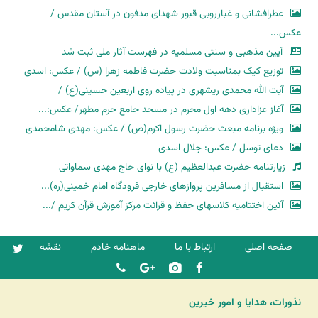
عطرافشانی و غبارروبی قبور شهدای مدفون در آستان مقدس /
عکس...
آیین مذهبی و سنتی مسلمیه در فهرست آثار ملی ثبت شد
توزیع کیک بمناسبت ولادت حضرت فاطمه زهرا (س) / عکس: اسدی
آیت الله محمدی ریشهری در پیاده روی اربعین حسینی(ع) /
آغاز عزاداری دهه اول محرم در مسجد جامع حرم مطهر/ عکس:...
ویژه برنامه مبعث حضرت رسول اکرم(ص) / عکس: مهدی شامحمدی
دعای توسل / عکس: جلال اسدی
زیارتنامه حضرت عبدالعظیم (ع) با نوای حاج مهدی سماواتی
استقبال از مسافرین پروازهای خارجی فرودگاه امام خمینی(ره)...
آئین اختتامیه کلاسهای حفظ و قرائت مرکز آموزش قرآن کریم /...
صفحه اصلی
ارتباط با ما
ماهنامه خادم
نقشه
نذورات، هدایا و امور خیرین