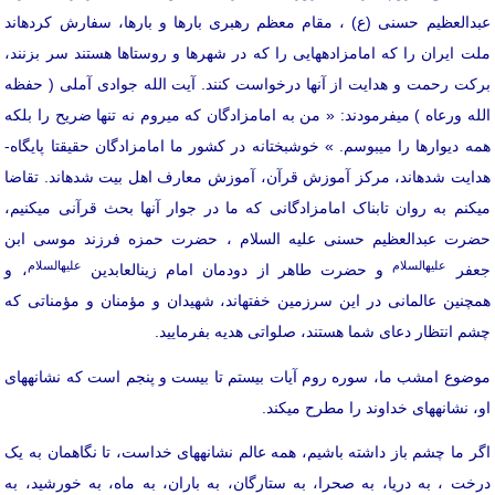
عبدالعظیم حسنی (ع) ، مقام معظم رهبری بارها و بارها، سفارش کرده­اند
ملت ایران را که امامزاده­هایی را که در شهرها و روستاها هستند سر بزنند،
برکت رحمت و هدایت از آنها درخواست کنند. آیت الله جوادی آملی ( حفظه
الله ورعاه ) می­فرمودند: « من به امامزادگان که می­روم نه تنها ضریح را بلکه
همه دیوارها را می­بوسم. » خوشبختانه در کشور ما امامزادگان حقیقتا پایگاه­
هدایت شده­اند، مرکز آموزش قرآن، آموزش معارف اهل بیت شده­اند. تقاضا
می­کنم به روان تابناک امامزادگانی که ما در جوار آنها بحث قرآنی می­کنیم،
حضرت عبدالعظیم حسنی علیه السلام ، حضرت حمزه فرزند موسی ابن
علیه­السلام
علیه­السلام
جعفر
و حضرت طاهر از دودمان امام زین­العابدین
، و
همچنین عالمانی در این سرزمین خفته­اند، شهیدان و مؤمنان و مؤمناتی که
چشم انتظار دعای شما هستند، صلواتی هدیه بفرمایید.
موضوع امشب ما، سوره روم آیات بیستم تا بیست و پنجم است که نشانه­های
او، نشانه­های خداوند را مطرح می­کند.
اگر ما چشم باز داشته باشیم، همه عالم نشانه­های خداست، تا نگاهمان به یک
درخت ، به دریا، به صحرا، به ستارگان، به باران، به ماه، به خورشید، به