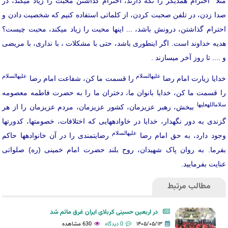
مثلا احترام همدیگر را نگه دارند، احترام گذاشتن محبت را زیاد می­کند، در
صدا زدن، در تلفن صحبت کردن، از کلماتی استفاده کنیم که شخصیت دادن و
احترام گذاشتن، درونش باشد، ... اینها محبت را زیاد می­کند، محبت چیست؟
هدیه خداوند است. اگر اینطوری باشد، حتی با مشکلات ، با نداری، با مریضی
و .... تا روز آخر می­سازند .
علیه­السلام
علیه­السلام
خدایا زیارت امام رضا
را قسمت ما کن، شفاعت امام رضا
را قسمت ما کن، خدایا بانوان ما، دختران ما را به حضرت فاطمه معصومه
سلام­الله­علیها
ببخش، رهبر عزیزمان، کشور عزیزمان، مردم عزیزمان را از هر
گزندی به دور نگهدار، خدایا در خاواده­هایی که اختلافات، خصومت­ها، کدورت­ها
علیه­السلام
وجود دارد، به حق امام رضا
رضایتمندی را در آن خانواده­ها حاکم
بفرما. به روان پاک شهیدان، روح بلند حضرت امام خمینی (ره) صلواتی
عنایت بفرمایید.
مطالب مرتبط
در اربعین حسینی کربلای ایران غرق ماتم شد
۱۴۰۵/۰۵/۱۳
0 دیدگاه
630 مشاهده