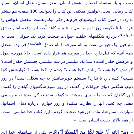
دست و پا، سلسله اعصاب، هوش انسان، مغز انسان، عقل انسان، بسیار
کتاب زیبایی است، خواهش می­کنم، این کتاب را بخوانید، 100 صفحه هم بیشتر
ندارد، در همین کتاب­ فروشی­های حرم هم فکر می­کنم هست، مفضل بقیه­اش را
فردا بیا تا بگویم، روز دوم مفضل با قلم و کاغذ آمد، این دفعه امام صادق
علیه­السلام
درباره شگفتی­های خلقت حیوانات صحبت کرد، یک حیوانی است به
علیه­السلام
نام فیل، یک حیوانی است به نام مورچه، امام صادق
فرمود، مفضل
همه آنچه که فیل دارد، خدا در مورچه هم قرار داده است، حالا مورچه طول
و عرضش چقدر است؟ مثلا یک میلیمتر در سه میلیمتر، چشمش چقدر است؟
گوشش کجا هست؟ زبانش کجا هست؟ چشمش کجا هست؟ گوارشش کجا
هست؟ کلیه دارد یا ندارد؟ سیستم خون­رسانیش به چه شکلی است؟ در روز
دوم، شگفتی دنیای حیوانات را گفتند، در روز سوم شگفتی­های گیاهان را گفتند،
این گیاهان که به ما سبزی می­دهند، شکوفه می­دهند، گل می­دهند، میوه می
دهند، چه کسی آنها را نظارت می­کند؟ و روز چهارم، درباره دنیای آسمان­ها،
سیارات، ستاره­ها، ماه، خورشید صحبت کردند، این کتاب خداشناسی است،
از همه بالاتر خلقت انسان است. »
«
وَمِنْ آيَاتِهِ أَنْ خَلَقَ لَكُمْ مِنْ أَنْفُسِكُمْ أَزْوَاجًا»،
یکی از نشانه­های خدا این