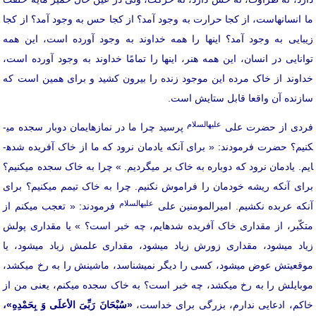
ما انسان­هاست، از کجا حرارت به وجود آمد؟ از کجا حس به وجود آمد؟ از کجا
زیبایی به وجود آمد؟ اینها را همه خداوند به وجود آورده است، این همه
توانایی در انسان، این همه هنر، اینها را تمامًا خداوند به وجود آورده است،
خداوند از خاک مرده این موجود زنده را بیرون کشید و برای همین است که
سازنده­ آن واقعا قابل ستایش است.
علیه­السلام
فردی از حضرت علی
پرسید چرا ما در نمازهایمان دوبار سجده می­
نیم؟ حضرت فرمودند: « برای آنکه یادمان نرود که ما از خاک آفریده شده­
ایم. یادمان نرود که دوباره به خاک بر می­گردیم. » چرا به خاک سجده می­کنیم؟
برای آنکه ریشه خودمان را فراموش نکنیم. چرا به خاک تیمم می­کنیم؟ برای
علیه­السلام
آنکه عربده نکشیم. امیرالمومنین علی
فرمودند: « تعجب می­کنم از
متکّبر، از مقداری خاک آفریده شده­ایم، چه خبر است؟ » یا مقداری پولش
زیاد می­شود، مقداری زورش زیاد می­شود، مقداری علمش زیاد می­شود، یا
موقعیتش عوض می­شود، کسی را دیگر نمی­شناسد، ماشینش را به رخ می­کشد،
موبایلش را به رخ می­کشد، چه خبر است؟ به خاک سجده می­کنم، یعنی من از
خاکم، ادعایی ندارم، بزرگی برای خداست،
«سُبْحَانَ رَبِّیَ الأعلَی وَ بِحَمْدِهِ»،