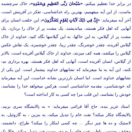
در برابر خدا تعظیم می­کنم،
«سُبْحانَ رَبِّی العَظِیمِ وَبِحَمْدِهِ»،
خاک سرچشمه
ماست، از این آیه می­فهمیم، بهترین راه خداشناسی، تفکر در آفرینش است،
آخر آیه می­فرماید:
«إِنَّ فِي ذَلِكَ لَآيَاتٍ لِقَوْمٍ يَتَفَكَّرُونَ»،
این خلقت انسان برای
آنهایی که اهل فکر هستند، می­اندیشند، یک مشت پر از خاک را بردارد، یک
مشت پر از گیلاس، به این خاک­ها، به این گیلاس­ها نگاه کنید، خداوند از خاک
گیلاس آفریده، چقدر خوش­رنگ، چقدر زیبا، چقدر خوشمزه، یک نقاش عکس
گیلاس را می­کشد، همه کف می­زنند، خداوند از خاک گیلاس آفریده است، بالاتر
ز گیلاس، انسان آفریده است، آنهایی که اهل فکر هستند، بهره برداری می­
کنند، این آیه به ما می­فرماید که نشانه­های خداوند بی­شمار است. این یکی از
نشانه­های خداوند است. اما انسان بارزترین نشانه خداست، این آیه می­فرماید
که خودشناسی، مقدمه خداشناسی است، هرکس می­خواهد خدا را بشناسد،
خودش را بشناسد، این قلب مرا چه کسی به کار انداخته است؟
استاد عزیز بنده، حاج آقا قرائتی می­فرماید: « به پالایشگاه سری بزنید،
پالایشگاه چکار می­کند؟ نفت خام را تبدیل می­کند، به بنزین ، به گازوئیل، به
لاستیک و ده ها چیز دیگر ... چه کسی اینکار را می­کند؟ طراح، دانشمند،
محقق، مهندس، ناظر، نفت خام را به ده، بیست چیز تبدیل می­کند، حالا یک