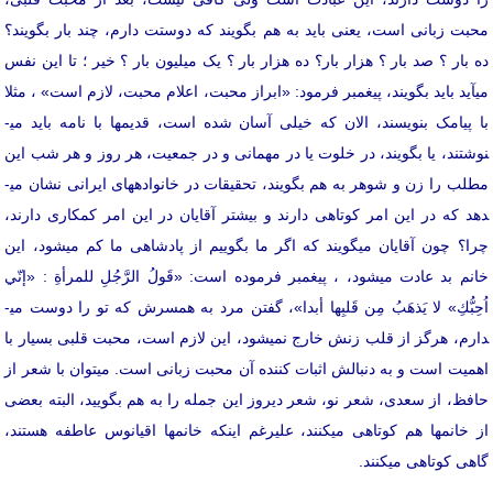
محبت زبانی است، یعنی باید به هم بگویند که دوستت دارم، چند بار بگویند؟
ده بار ؟ صد بار ؟ هزار بار؟ ده هزار بار ؟ یک میلیون بار ؟ خیر ؛ تا این نفس
می­آید باید بگویند، پیغمبر فرمود: «ابراز محبت، اعلام محبت، لازم است» ، مثلا
ا پیامک بنویسند، الان که خیلی آسان شده است، قدیم­ها با نامه باید می­
نوشتند، یا بگویند، در خلوت یا در مهمانی و در جمعیت، هر روز و هر شب این
طلب را زن و شوهر به هم بگویند، تحقیقات در خانواده­های ایرانی نشان می­
دهد که در این امر کوتاهی دارند و بیشتر آقایان در این امر کم­کاری دارند،
چرا؟ چون آقایان می­گویند که اگر ما بگوییم از پادشاهی ما کم می­شود، این
خانم بد عادت می­شود، ، پیغمبر فرموده است: «قَولُ الرَّجُلِ للمرأةِ : «إنّي
ُحِبُّكِ» لا يَذهَبُ مِن قَلبِها أبدا»، گفتن مرد به همسرش که تو را دوست می­
دارم، هرگز از قلب زنش خارج نمی­شود، این لازم است، محبت قلبی بسیار با
اهمیت است و به دنبالش اثبات کننده آن محبت زبانی است. می­توان با شعر از
حافظ، از سعدی، شعر نو، شعر دیروز این جمله را به هم بگویید، البته بعضی
از خانم­ها هم کوتاهی می­کنند، علی­رغم اینکه خانم­ها اقیانوس عاطفه هستند،
گاهی کوتاهی می­کنند.