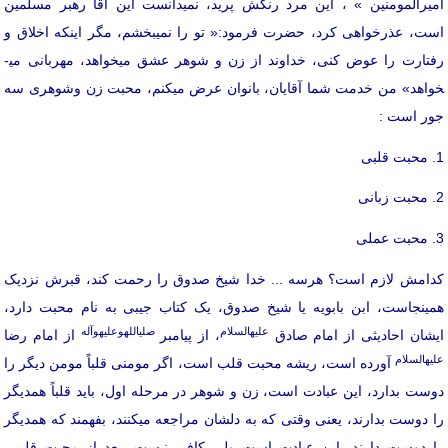
امیرالمومنین » ، این مرد رنگش پرید، نمی­دانست این آقا رهبر مسلمین
است، عذرخواهی کرد، حضرت فرمود:« تو را نمی­بخشم، مگر اینکه اخلاق و
فتارت را عوض کنی، خداوند از زن و شوهر عشق می­خواهد، مهربانی می­
خواهد» من خدمت شما آقایان، بانوان عرض می­کنم، محبت زن وشوهری سه
جور است :
1. محبت قلبی
2. محبت زبانی
3. محبت عملی
کدامش لازم است؟ هرسه ... خدا شیخ صدوق را رحمت کند، قبرش نزدیک
همینجاست، ابن بابویه یا شیخ صدوق، یک کتاب جیبی به نام محبت دارد،
علیه­السلام
صلی­الله­وعلیه­وآله
ایشان احادیثی از امام صادق
، از پیامبر
از امام رضا
علیه­السلام
آورده است، ریشه محبت قلب است، اگر مومنی قلباً مومن دیگر را
دوست بدارد، این عبادت است، زن و شوهر در مرحله اول، باید قلباً همدیگر
را دوست بدارند، یعنی وقتی که به دلشان مراجعه می­کنند، بفهمند که همدیگر
را دوست دارند، این عبادت است ولی کافی نیست، بعد از محبت قلبی،