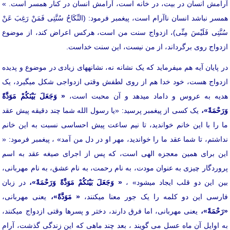
آرامش انسان در بیت، در خانه است، آرامش انسان در کنار همسر است. »
همسر نباشد انسان ناآرام است، پیغمبر فرمود: (النِّکَاحُ سُنَّتِی فَمَنْ رَغِبَ عَنْ
سُنَّتِی فَلَیْسَ مِنِّی)، ازدواج سنت من است، هرکس اعراض کند، از موضوع
ازدواج روی برگرداند، از من نیست، این سنت خداست.
در پایان آیه هم می­فرماید که یک نشانه نه، نشانه­های زیادی در موضوع و پدیده
ازدواج هست، خود خدا هم از روی لطفش وقتی ازدواجی شکل می­گیرد، یک
هدیه به عروس و داماد می­دهد و آن محبت است،
«
وَجَعَلَ بَيْنَكُمْ مَوَدَّةً
وَرَحْمَةً»،
یک کسی از پیغمبر پرسید: «یا رسول الله شما چند دقیقه پیش عقد
ما را با این خانم خواندید، تا نیم ساعت پیش احساسی نسبت به این خانم
نداشتم، تا شما عقد ما را خواندید، مهر او در دل من آمد» ، پیغمبر فرمود: «
این برای همین معجزه الهی است، که پس از اجرای صیغه عقد به اسم
پروردگار چیزی به عنوان مودت، به نام رحمت، به نام عشق، به نام مهربانی،
بین این دو قلب ایجاد می­شود» ،
«
وَجَعَلَ بَيْنَكُمْ مَوَدَّةً وَرَحْمَةً»،
در زبان
فارسی این دو کلمه را یک جور معنا می­کنند،
«
مَوَدَّةً»،
یعنی مهربانی،
«رَحْمَةً»،
یعنی مهربانی، اما فرق دارند، دختر و پسرها وقتی ازدواج می­کنند،
به اوایل آن ماه عسل می گویند ، بعد چند ماهی که این زندگی گذشت، آرام