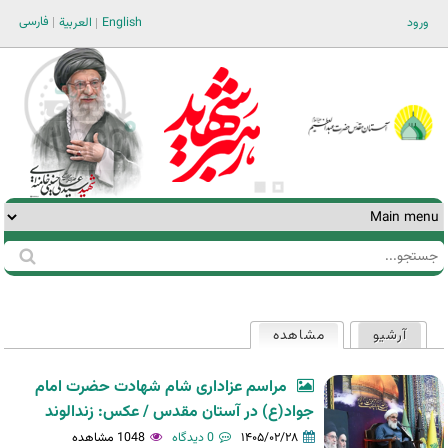
Jump to navigation
فارسی
ورود
English
العربية
جستجو
فرم
جستجو
آرشیو
مشاهده
(لبه فعال)
تب‌های
اولیه
مراسم عزاداری شام شهادت حضرت امام
جواد(ع) در آستان مقدس / عکس: زندالوند
۱۴۰۵/۰۲/۲۸
0 دیدگاه
1048 مشاهده