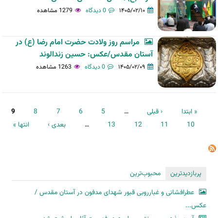
۱۴۰۵/۰۲/۱۰
0 دیدگاه
1279 مشاهده
مراسم روز ولادت حضرت امام رضا (ع) در
آستان مقدس/عکس: حسین زندالوند
۱۴۰۵/۰۲/۰۹
0 دیدگاه
1263 مشاهده
صفحه‌ها
« ابتدا
‹ قبلی
…
5
6
7
8
9
10
11
12
13
…
بعدی ›
انتها »
پربازدیدترین
محبوب‌ترین
عطرافشانی و غبارروبی قبور شهدای مدفون در آستان مقدس /
عکس...