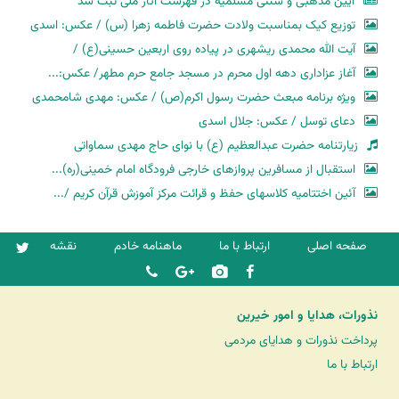
آیین مذهبی و سنتی مسلمیه در فهرست آثار ملی ثبت شد
توزیع کیک بمناسبت ولادت حضرت فاطمه زهرا (س) / عکس: اسدی
آیت الله محمدی ریشهری در پیاده روی اربعین حسینی(ع) /
آغاز عزاداری دهه اول محرم در مسجد جامع حرم مطهر/ عکس:...
ویژه برنامه مبعث حضرت رسول اکرم(ص) / عکس: مهدی شامحمدی
دعای توسل / عکس: جلال اسدی
زیارتنامه حضرت عبدالعظیم (ع) با نوای حاج مهدی سماواتی
استقبال از مسافرین پروازهای خارجی فرودگاه امام خمینی(ره)...
آئین اختتامیه کلاسهای حفظ و قرائت مرکز آموزش قرآن کریم /...
صفحه اصلی
ارتباط با ما
ماهنامه خادم
نقشه
نذورات، هدایا و امور خیرین
پرداخت نذورات و هدایای مردمی
ارتباط با ما