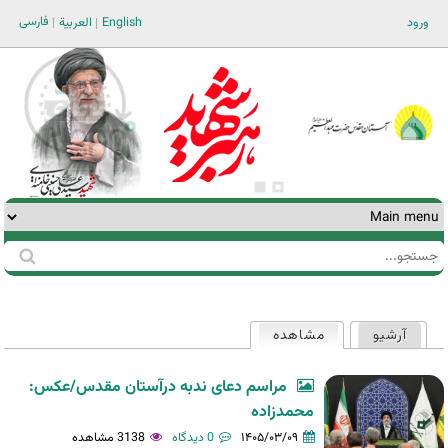
Jump to navigation
فارسی
ورود
English
العربية
جستجو
فرم
جستجو
آرشیو
مشاهده
(لبه فعال)
تب‌های
اولیه
مراسم دعای ندبه درآستان مقدس/عکس:
محمدزاده
۱۴۰۵/۰۳/۰۹
0 دیدگاه
3138 مشاهده