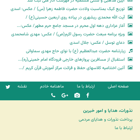
آیین مذهبی و سنتی مسلمیه در فهرست آثار ملی ثبت شد
توزیع کیک بمناسبت ولادت حضرت فاطمه زهرا (س) / عکس: اسدی
آیت الله محمدی ریشهری در پیاده روی اربعین حسینی(ع) /
آغاز عزاداری دهه اول محرم در مسجد جامع حرم مطهر/ عکس:...
ویژه برنامه مبعث حضرت رسول اکرم(ص) / عکس: مهدی شامحمدی
دعای توسل / عکس: جلال اسدی
زیارتنامه حضرت عبدالعظیم (ع) با نوای حاج مهدی سماواتی
استقبال از مسافرین پروازهای خارجی فرودگاه امام خمینی(ره)...
آئین اختتامیه کلاسهای حفظ و قرائت مرکز آموزش قرآن کریم /...
صفحه اصلی
ارتباط با ما
ماهنامه خادم
نقشه
نذورات، هدایا و امور خیرین
پرداخت نذورات و هدایای مردمی
ارتباط با ما