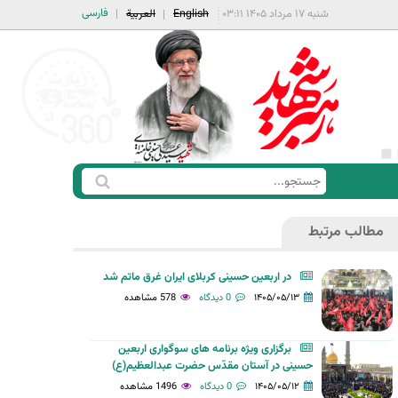
فارسی
شنبه ۱۷ مرداد ۱۴۰۵ ۰۳:۱۱
English
العربية
ج
ف
س
ر
ت
مطالب مرتبط
م
ج
ج
و
در اربعین حسینی کربلای ایران غرق ماتم شد
س
۱۴۰۵/۰۵/۱۳
0 دیدگاه
578 مشاهده
ت
ج
برگزاری ویژه برنامه های سوگواری اربعین
و
حسینی در آستان مقدّس حضرت عبدالعظیم(ع)
۱۴۰۵/۰۵/۱۲
0 دیدگاه
1496 مشاهده