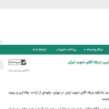
Jump to navigation
مراکز وابسته
پرداخت نذورات
ارتباط با ما
ین بدرقه آقای شهید ایران
بالا
0 کاربر پسندیده اند.‎
شکوه بدرقه آقای شهید ایران در تهران، جلوه‌ای از ارادت، وفاداری و پیوند
اشتند.
ن این بارگاه ملکوتی با در دست داشتن پرچم متبرک این حرم مطهر، در میان