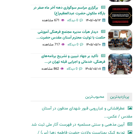
برگزاری مراسم سوگواری دهه آخر ماه صفر در
بارگاه ملکوتی حضرت عبدالعظیم(ع)
۱۴۰۵/۰۵/۱۲
0 دیدگاه
671 مشاهده
دیدار هیأت مدیره مجتمع فرهنگی آموزشی
حکمت با تولیت محترم آستان مقدس حضرت...
۱۴۰۵/۰۵/۱۰
0 دیدگاه
717 مشاهده
تأکید بر جهاد تبیین و تشریح برنامه‌های
فرهنگی، خدماتی و اجرایی قبله تهران در...
۱۴۰۵/۰۵/۰۸
0 دیدگاه
862 مشاهده
پربازدیدترین
محبوب‌ترین
عطرافشانی و غبارروبی قبور شهدای مدفون در آستان
مقدس / عکس...
آیین مذهبی و سنتی مسلمیه در فهرست آثار ملی ثبت شد
توزیع کیک بمناسبت ولادت حضرت فاطمه زهرا (س) /