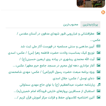
پربازدیدترین
محبوب‌ترین
عطرافشانی و غبارروبی قبور شهدای مدفون در آستان مقدس /
عکس...
آیین مذهبی و سنتی مسلمیه در فهرست آثار ملی ثبت شد
توزیع کیک بمناسبت ولادت حضرت فاطمه زهرا (س) / عکس: اسدی
آیت الله محمدی ریشهری در پیاده روی اربعین حسینی(ع) /
آغاز عزاداری دهه اول محرم در مسجد جامع حرم مطهر/ عکس:...
ویژه برنامه مبعث حضرت رسول اکرم(ص) / عکس: مهدی شامحمدی
دعای توسل / عکس: جلال اسدی
زیارتنامه حضرت عبدالعظیم (ع) با نوای حاج مهدی سماواتی
استقبال از مسافرین پروازهای خارجی فرودگاه امام خمینی(ره)...
آئین اختتامیه کلاسهای حفظ و قرائت مرکز آموزش قرآن کریم /...