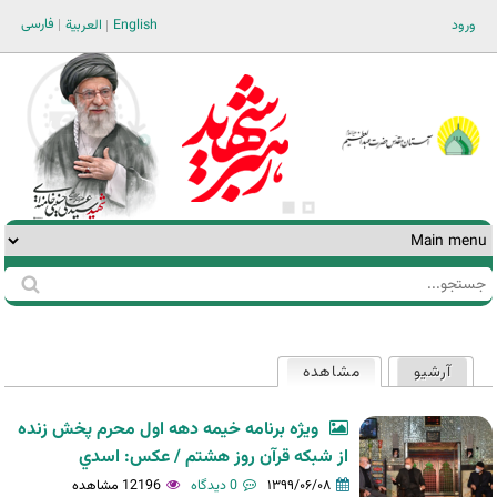
Jump to navigation
فارسی
ورود
English
العربية
جستجو
فرم
جستجو
آرشیو
مشاهده
(لبه فعال)
تب‌های
اولیه
ويژه برنامه خيمه دهه اول محرم پخش زنده
از شبکه قرآن روز هشتم / عکس: اسدي
۱۳۹۹/۰۶/۰۸
0 دیدگاه
12196 مشاهده