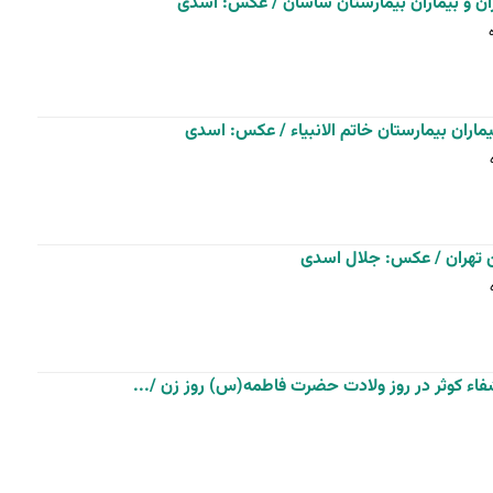
زان و بیماران بیمارستان ساسان / عکس: اسدی
اران بیمارستان خاتم الانبیاء / عکس: اسدی
 تهران / عکس: جلال اسدی
شفاء کوثر در روز ولادت حضرت فاطمه(س) روز زن /...