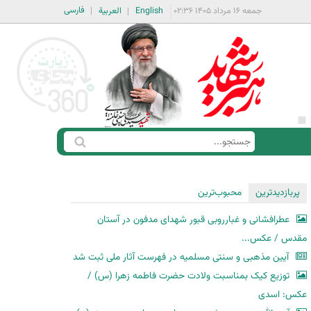
فارسی
جمعه ۱۶ مرداد ۱۴۰۵ ۰۲:۳۶
English
العربية
ج
ف
س
ر
ت
م
پربازدیدترین
محبوب‌ترین
ج
ج
و
عطرافشانی و غبارروبی قبور شهدای مدفون در آستان
س
مقدس / عکس...
ت
آیین مذهبی و سنتی مسلمیه در فهرست آثار ملی ثبت شد
ج
توزیع کیک بمناسبت ولادت حضرت فاطمه زهرا (س) /
و
عکس: اسدی