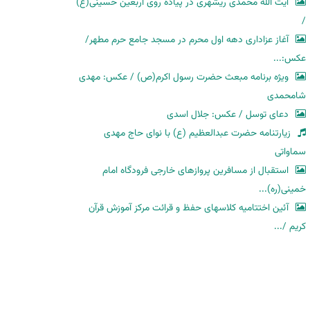
آیت الله محمدی ریشهری در پیاده روی اربعین حسینی(ع)
/
آغاز عزاداری دهه اول محرم در مسجد جامع حرم مطهر/
عکس:...
ویژه برنامه مبعث حضرت رسول اکرم(ص) / عکس: مهدی
شامحمدی
دعای توسل / عکس: جلال اسدی
زیارتنامه حضرت عبدالعظیم (ع) با نوای حاج مهدی
سماواتی
استقبال از مسافرین پروازهای خارجی فرودگاه امام
خمینی(ره)...
آئین اختتامیه کلاسهای حفظ و قرائت مرکز آموزش قرآن
کریم /...