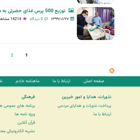
توزيع 500 پرس غذای حضرتی به همراه نمک متبرک و آبمیوه بین بیماران کرونایی...
۱۳۹۹/۰۱/۲۷
0 دیدگاه
14214 مشاهده
ص
2
1
ف
ح
ه‌
صفحه اصلی
ارتباط با ما
ماهنامه خادم
نق
ه
ا
نذورات، هدایا و امور خیرین
فرهنگی
پرداخت نذورات و هدایای مردمی
برنامه های عمومی ه
ارتباط با ما
ویژه نامه ها
قرآن آنلاین
نشریه الکترونیکی مح