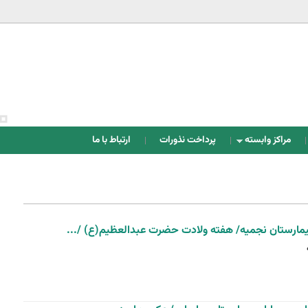
Jump to navigation
مراکز وابسته
پرداخت نذورات
ارتباط با ما
بیمارستان نجمیه/ هفته ولادت حضرت عبدالعظیم(ع) /...