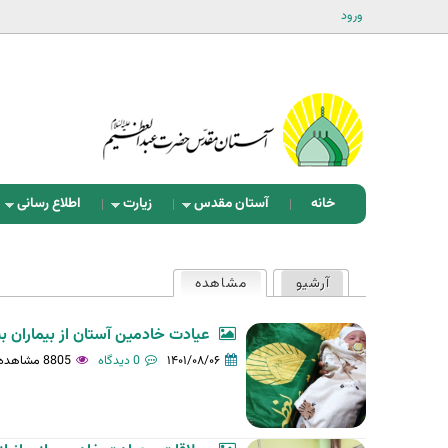
ورود
خانه
آستان مقدس
زیارت
اطلاع رسانی
ت
آرشیو
مشاهده
(لبه فعال)
ب‌
ه
عیادت خادمین آستان از بیماران 
ا
۱۴۰۱/۰۸/۰۶
0 دیدگاه
8805 مشاهده
ی
ا
و