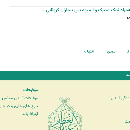
3
بعدی ›
انتها »
شه
موقوفات
فتگی آستان
موقوفات آستان مقدّس
طرح های جاری و در حال 
ارتباط با ما
دث