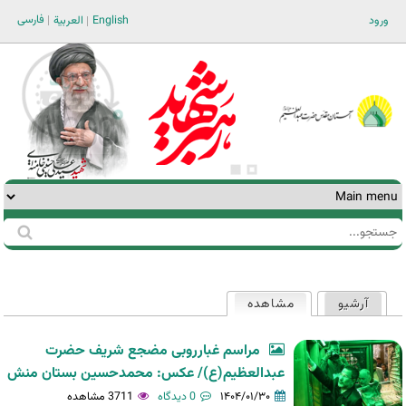
Jump to navigation
فارسی
ورود
English
العربية
جستجو
فرم
جستجو
آرشیو
مشاهده
(لبه فعال)
تب‌های
اولیه
مراسم غبارروبی مضجع شریف حضرت
عبدالعظیم(ع)/ عکس: محمدحسین بستان منش
۱۴۰۴/۰۱/۳۰
0 دیدگاه
3711 مشاهده