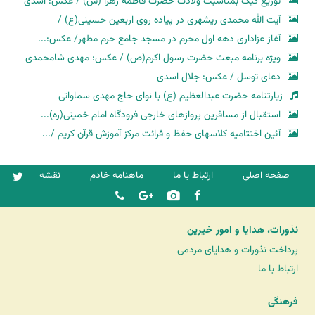
توزیع کیک بمناسبت ولادت حضرت فاطمه زهرا (س) / عکس: اسدی
آیت الله محمدی ریشهری در پیاده روی اربعین حسینی(ع) /
آغاز عزاداری دهه اول محرم در مسجد جامع حرم مطهر/ عکس:...
ویژه برنامه مبعث حضرت رسول اکرم(ص) / عکس: مهدی شامحمدی
دعای توسل / عکس: جلال اسدی
زیارتنامه حضرت عبدالعظیم (ع) با نوای حاج مهدی سماواتی
استقبال از مسافرین پروازهای خارجی فرودگاه امام خمینی(ره)...
آئین اختتامیه کلاسهای حفظ و قرائت مرکز آموزش قرآن کریم /...
صفحه اصلی
ارتباط با ما
ماهنامه خادم
نقشه
نذورات، هدایا و امور خیرین
پرداخت نذورات و هدایای مردمی
ارتباط با ما
فرهنگی