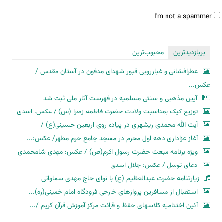
تب‌های
عمودی
I'm not a spammer
پربازدیدترین
محبوب‌ترین
I'm
عطرافشانی و غبارروبی قبور شهدای مدفون در آستان مقدس /
a
عکس...
spammer
آیین مذهبی و سنتی مسلمیه در فهرست آثار ملی ثبت شد
توزیع کیک بمناسبت ولادت حضرت فاطمه زهرا (س) / عکس: اسدی
آیت الله محمدی ریشهری در پیاده روی اربعین حسینی(ع) /
آغاز عزاداری دهه اول محرم در مسجد جامع حرم مطهر/ عکس:...
ویژه برنامه مبعث حضرت رسول اکرم(ص) / عکس: مهدی شامحمدی
دعای توسل / عکس: جلال اسدی
زیارتنامه حضرت عبدالعظیم (ع) با نوای حاج مهدی سماواتی
استقبال از مسافرین پروازهای خارجی فرودگاه امام خمینی(ره)...
آئین اختتامیه کلاسهای حفظ و قرائت مرکز آموزش قرآن کریم /...