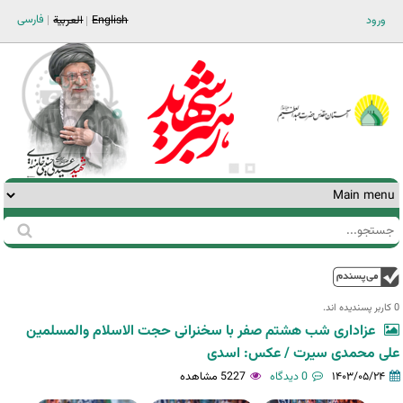
Jump to navigation
فارسی
ورود
English
العربية
جستجو
فرم
جستجو
بالا
0 کاربر پسندیده اند.‎
عزاداری شب هشتم صفر با سخنرانی حجت الاسلام والمسلمین
علی محمدی سیرت / عکس: اسدی
۱۴۰۳/۰۵/۲۴
0 دیدگاه
5227 مشاهده