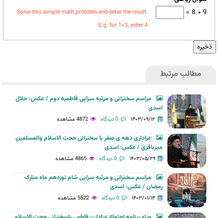
9 + 8 =
Solve this simple math problem and enter the result.
E.g. for 1+3, enter 4.
مطالب مرتبط
مراسم سخنرانی و مرثیه سرایی فاطمیه دوم / عکس: جلال
اسدی
۱۴۰۳/۰۹/۱۲
0 دیدگاه
4872 مشاهده
عزاداری دهه ی صفر با سخنرانی حجت الاسلام والمسلمین
میرباقری / عکس: اسدی
۱۴۰۳/۰۵/۲۹
0 دیدگاه
4865 مشاهده
مراسم سخنرانی و مرثیه سرایی شام نوزدهم ماه مبارک
رمضان / عکس: اسدی
۱۴۰۳/۰۱/۱۴
0 دیدگاه
5522 مشاهده
ویژه برنامه اجتماع عزادارن فاطمی باسخنرانی حجت الاسلام