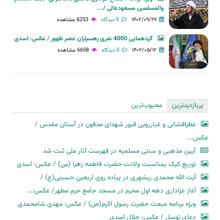
والمسلمین مسعودعالی /...
۱۴۰۲/۰۹/۲۶
0 دیدگاه
6253 مشاهده
گردهمایی 4000 نفری رهسپاران عصر ظهور / عکس: اسدی
۱۴۰۲/۰۵/۱۲
0 دیدگاه
6658 مشاهده
پربازدیدترین
محبوب‌ترین
عطرافشانی و غبارروبی قبور شهدای مدفون در آستان مقدس /
عکس...
آیین مذهبی و سنتی مسلمیه در فهرست آثار ملی ثبت شد
توزیع کیک بمناسبت ولادت حضرت فاطمه زهرا (س) / عکس: اسدی
آیت الله محمدی ریشهری در پیاده روی اربعین حسینی(ع) /
آغاز عزاداری دهه اول محرم در مسجد جامع حرم مطهر/ عکس:...
ویژه برنامه مبعث حضرت رسول اکرم(ص) / عکس: مهدی شامحمدی
دعای توسل / عکس: جلال اسدی