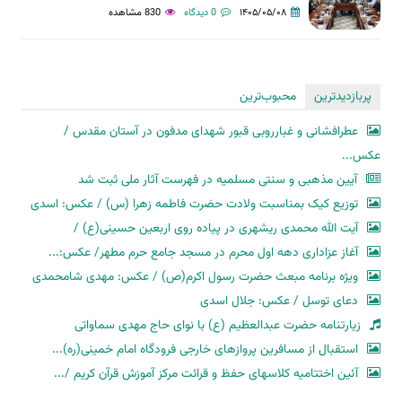
۱۴۰۵/۰۵/۰۸
0 دیدگاه
830 مشاهده
پربازدیدترین
محبوب‌ترین
عطرافشانی و غبارروبی قبور شهدای مدفون در آستان مقدس /
عکس...
آیین مذهبی و سنتی مسلمیه در فهرست آثار ملی ثبت شد
توزیع کیک بمناسبت ولادت حضرت فاطمه زهرا (س) / عکس: اسدی
آیت الله محمدی ریشهری در پیاده روی اربعین حسینی(ع) /
آغاز عزاداری دهه اول محرم در مسجد جامع حرم مطهر/ عکس:...
ویژه برنامه مبعث حضرت رسول اکرم(ص) / عکس: مهدی شامحمدی
دعای توسل / عکس: جلال اسدی
زیارتنامه حضرت عبدالعظیم (ع) با نوای حاج مهدی سماواتی
استقبال از مسافرین پروازهای خارجی فرودگاه امام خمینی(ره)...
آئین اختتامیه کلاسهای حفظ و قرائت مرکز آموزش قرآن کریم /...